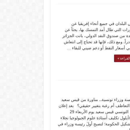
 البلدان في جميع أنحاء إفريقيا عن
ات التي طال أمد التمسك بها، بحثاً عن
ة من صندوق النقد الدولي، باتت الجزائر
ادراً. ومع ذلك، فإنها قد تحتاج إلى انتعاش
 أسعار النفط أو دعم صيني للبقاء …
لقراءة »
سة وزراء تونسية.. مناورة من قيس سعيد
تعاطف أم رغبة بتغيير حقيقي؟ بعد إعلان
الرئيس التونسي قيس سعيد يوم الأربعاء 29
أيلول تكليف أستاذة علوم الجيولوجيا نجلاء
شكيل الحكومة؛ لتصبح أولَ رئيسة وزراء في
العربي، …