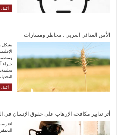
أكمل ا
الأمن الغذائي العربي : مخاطر ومسارات
يشكل هذا
الإقليمي
ومنظمة 
خبراء آ
سليمة، 
التحديا
أكمل ا
أثر تدابير مكافحة الإرهاب على حقوق الإنسان في 
افترضت 
الديمقر