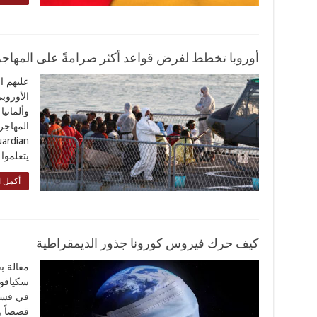
أوروبا تخطط لفرض قواعد أكثر صرامةً على المهاجر
عليهم ا
الأوروب
وألماني
يتعلموا
أكمل ا
كيف حرك فيروس كورونا جذور الديمقراطية
مقالة بق
سكيافو،
في قسم
قصصاً و