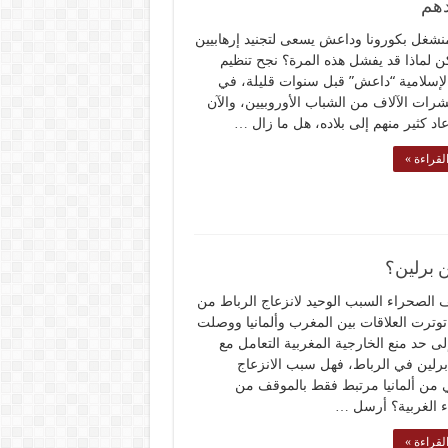
دهم
منشغل بكورونا وداعش يسعى لتجنيد إرهابيين
ن لماذا قد يفشل هذه المرة؟ نجح تنظيم
الإسلامية “داعش” قبل سنوات قليلة، في
شرات الآلاف من الشباب الأوروبيين، والآن
عاد كثير منهم إلى بلاده، هل ما زال …
لقراءة »
ن برلين؟
الصحراء السبب الوحيد لانزعاج الرباط من
توترت العلاقات بين المغرب وألمانيا ووصلت
إلى حد منع الخارجية المغربية التعامل مع
رلين في الرباط، فهل سبب الانزعاج
 من ألمانيا مرتبط فقط بالموقف من
 الغربية؟ أرسل …
لقراءة »