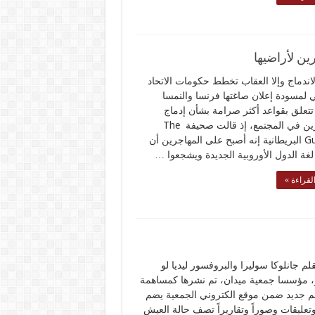
ين لأراضيها
لاندماج وإلا العقاب تخطط حكومات الاتحاد
ي لمسودة إعلان صاغتها فرنسا والنمسا
ا تتعلق بقواعد أكثر صرامة بشأن إدماج
المهاجرين في المجتمع، إذ قالت صحيفة The
Guardian البريطانية إنه أصبح على المهاجرين أن
 لغة الدول الأوروبية الجديدة ويشجعوا …
لقراءة »
لم جانلوكا سوليرا والبروفسور ليديا لو
 مؤسسا جمعية ميدان، تم نشرها كمساهمة
 جديد ضمن موقع الكتروني الجمعية يضم
تعليقات وصوراً وتقاريراً تصف حالة العيش