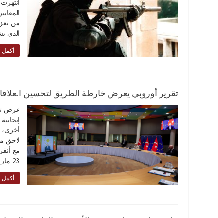
انتهزت 
المعايي
من تعزي
الذي يش
أكمل ا
تقرير أوروبي يعرض خارطة الطريق لتحسين العلاقات
عرض تق
إيجابية
أخرى، 
لاحق من
23 مارس/آذار …
أكمل ا