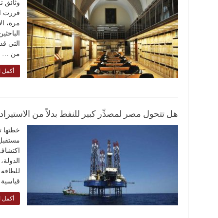
وثائق تر
قررت ال
الباحثي
التي قد
من …
أكمل ا
هل تتحول مصر لمصدِّر كبير للنفط بدلاً من الاستيراد
خطتها ت
مستقبل
اكتشاف 
الدولة،
للطاقة 
قياسية 
أكمل ا