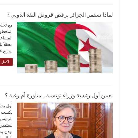
لماذا تستمر الجزائر برفض قروض النقد الدولي؟
مع تخلي
المحظور
المساعد
معقلاً ن
سريع في
أكمل ا
تعيين أول رئيسة وزراء تونسية .. مناورة أم رغبة ؟
أول رئي
لكسب ال
سبتمبر/
بودن بت
العالم 