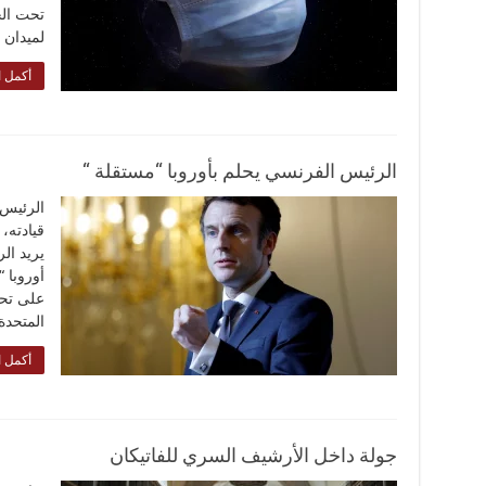
تحت الج
لميدان
أكمل ا
الرئيس الفرنسي يحلم بأوروبا “مستقلة “
الرئيس 
قيادته،
يريد ال
أوروبا 
على تحق
المتحدة
أكمل ا
جولة داخل الأرشيف السري للفاتيكان