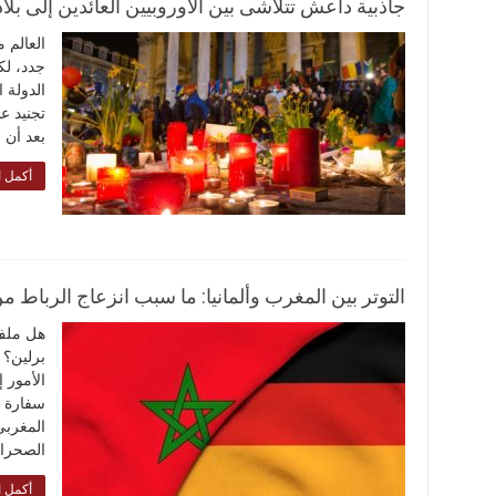
جاذبية داعش تتلاشى بين الأوروبيين العائدين إلى بلا
العالم 
جدد، لك
الدولة 
تجنيد ع
بعد أن 
أكمل ا
التوتر بين المغرب وألمانيا: ما سبب انزعاج الرباط م
هل ملف 
برلين؟ 
الأمور 
سفارة ب
المغربي
الصحراء
أكمل ا