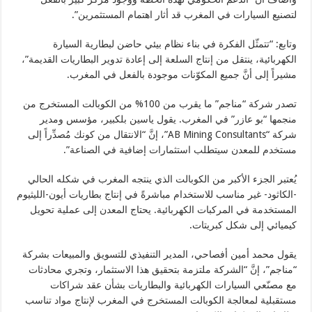
لتصنيع السيارات في المغرب قد أثار اهتمام المستثمرين”.
وتابع: “تتمثّل الفكرة في بناء نظام بيئي حاضن لبطارية السيارة
الكهربائية، ينتقل من إنتاج السلعة إلى إعادة تدوير البطاريات القديمة”،
مشيراً إلى أنَّ جميع المكوّنات موجودة بالفعل في المغرب.
تصدر شركة “مناجم” ما يقرب من 100% من الكوبالت المستخرج من
منجمها “بو عازر” في المغرب. يقول ياسين بلكبير، مؤسس ومدير
شركة “AB Mining Consultants”، إنَّ “الانتقال من كونك مُصدِّراً إلى
مستخدم للمعدن سيتطلب استثمارات إضافية في الصناعة”.
يُعتبر الجزء الأكبر من الكوبالت الذي ينتجه المغرب في شكله الحالي
-الكاثود- غير مناسب للاستخدام مباشرةً في إنتاج بطاريات أيون-الليثيوم
المستخدمة في المركبات الكهربائية. يحتاج المعدن إلى عملية تحويل
كيميائي إلى شكل كبريتات.
يقول محمد أمين أفصاحي، المدير التنفيذي للتسويق والمبيعات بشركة
“مناجم”، إنَّ “الشركة ملتزمة بتحقيق هذا الاستثمار، وتجري محادثات
مع مصنّعي السيارات الكهربائية والبطاريات بشأن عقد شراكات
مستقبلية لمعالجة الكوبالت المستخرج في المغرب لإنتاج مواد تناسب