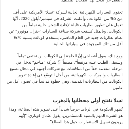
بالفعل عن بدائل لهذا المعدن المُكلّف.
تحتوي السيارات الكهربائية الحالية لشركة “تسلا” الأمريكية على أقل
من 5% من الكوبالت، وأعلنت الشركة في سبتمبر/أيلول 2020، أنَّها
تعمل على تطوير بطاريات قابلة لإعادة الشحن خالية تماماً من
الكوبالت، وبالمثل كشفت شركة صناعة السيارات “جنرال موتورز” عن
نظام بطاريات جديد في العام الماضي، يستخدم كوبالت بنسبة 70%
أقل من تلك الموجودة في سياراتها الحالية.
ومع ذلك، يقول أفصاحي إنَّ الحاجة إلى الكوبالت لن تختفي تماماً،
وسيبقى الطلب عليه مرتفعاً”، مضيفاً أنَّ شركة “مناجم” تدخل في
مرحلة متقدمة حقاً من المناقشات مع شركات أجنبية في مجال تصنيع
البطاريات والمركبات الكهربائية، من أجل التوسّع في إعادة تدوير
الكوبالت من البطاريات القديمة، وهي خطوة قد تبدأ في غضون أقل من
عامين.
تسلا تفتتح أولى محطاتها بالمغرب
تُظهر الحكومة في الرباط حرصاً شديداً على تطوير هذه الصناعة، وهذا
هو الشيء المهم بالنسبة للمستثمرين. يقول عثمان قوتاري: “إنَّهم
يريدون تسهيل الاستثمارات حول هذا القطاع”.