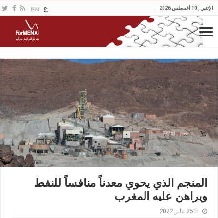
الإثنين , 10 أغسطس 2026
المنجم الذي يحوي معدناً منافساً للنفط
ويراهن عليه المغرب
25th يناير 2022