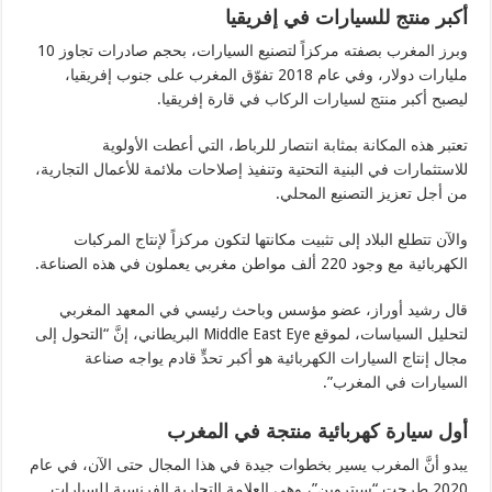
أكبر منتج للسيارات في إفريقيا
وبرز المغرب بصفته مركزاً لتصنيع السيارات، بحجم صادرات تجاوز 10
مليارات دولار، وفي عام 2018 تفوّق المغرب على جنوب إفريقيا،
ليصبح أكبر منتج لسيارات الركاب في قارة إفريقيا.
تعتبر هذه المكانة بمثابة انتصار للرباط، التي أعطت الأولوية
للاستثمارات في البنية التحتية وتنفيذ إصلاحات ملائمة للأعمال التجارية،
من أجل تعزيز التصنيع المحلي.
والآن تتطلع البلاد إلى تثبيت مكانتها لتكون مركزاً لإنتاج المركبات
الكهربائية مع وجود 220 ألف مواطن مغربي يعملون في هذه الصناعة.
قال رشيد أوراز، عضو مؤسس وباحث رئيسي في المعهد المغربي
لتحليل السياسات، لموقع Middle East Eye البريطاني، إنَّ “التحول إلى
مجال إنتاج السيارات الكهربائية هو أكبر تحدٍّ قادم يواجه صناعة
السيارات في المغرب”.
أول سيارة كهربائية منتجة في المغرب
يبدو أنَّ المغرب يسير بخطوات جيدة في هذا المجال حتى الآن، في عام
2020 طرحت “سيتروين”، وهي العلامة التجارية الفرنسية للسيارات