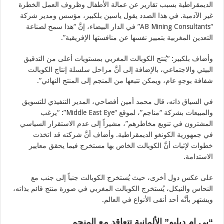
الديمقراطية بسبب تقارير عن عمالة الأطفال وظروف العمل الخطرة
غير الآدمية. في هذا الصدد يقول ياسين بلكبير، مؤسس ومدير شركة
“AB Mining Consultants” في الدار البيضاء، إنَّ “هذا سمح لصناعة
التعدين المغربية بتمييز نفسها عن منافستها الإفريقية”.
وأضاف بلكبير: “يُنتج الكوبالت المغربي بمستويات أعلى من التدقيق
البيئي والاجتماعي، بالإضافة إلى أنَّ مراحل سلسلة إنتاج الكوبالت
شفافة بوجهٍ عام، ويمكن تتبعها من المنجم إلى المنتج النهائي”.
في السياق ذاته، قال محمد أمين أفصاحي، المدير التنفيذي للتسويق
والمبيعات بشركة “مناجم”، لموقع “Middle East Eye”: “يرغب
المشترون في تنويع مخاطرهم”، مشيراً إلى عدم الاستقرار السياسي
في جمهورية الكونغو الديمقراطية. وأضاف أنَّ شركته قد اتخذت
خطوات لإثبات أنَّ الكوبالت الخاص بها مستخرج فيما يحقق معايير
الاستدامة.
على عكس دول أخرى، حيث يُستخرج الكوبالت جنباً إلى جنب مع
النحاس والنيكل، يُستخرج الكوبالت المغربي في صورة منتج قائم بذاته،
ويشتهر بأنَّه أحد أنقى الأنواع في العالم.
“
بي إم دبليو” الألمانية تتعاقد مع المنجم