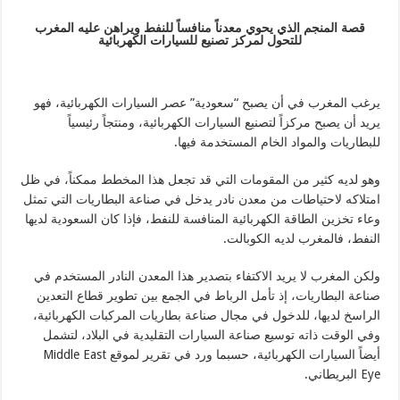
قصة المنجم الذي يحوي معدناً منافساً للنفط ويراهن عليه المغرب
للتحول لمركز تصنيع للسيارات الكهربائية
يرغب المغرب في أن يصبح “سعودية” عصر السيارات الكهربائية، فهو
يريد أن يصبح مركزاً لتصنيع السيارات الكهربائية، ومنتجاً رئيسياً
للبطاريات والمواد الخام المستخدمة فيها.
وهو لديه كثير من المقومات التي قد تجعل هذا المخطط ممكناً، في ظل
امتلاكه لاحتياطات من معدن نادر يدخل في صناعة البطاريات التي تمثل
وعاء تخزين الطاقة الكهربائية المنافسة للنفط، فإذا كان السعودية لديها
النفط، فالمغرب لديه الكوبالت.
ولكن المغرب لا يريد الاكتفاء بتصدير هذا المعدن النادر المستخدم في
صناعة البطاريات، إذ تأمل الرباط في الجمع بين تطوير قطاع التعدين
الراسخ لديها، للدخول في مجال صناعة بطاريات المركبات الكهربائية،
وفي الوقت ذاته توسيع صناعة السيارات التقليدية في البلاد، لتشمل
أيضاً السيارات الكهربائية، حسبما ورد في تقرير لموقع Middle East
Eye البريطاني.