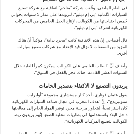
في العام الماضي، وقّعت شركة “مناجم” اتفاقية مع شركة تصنيع
السيارات الألمانية “بي إم دبليو”، لتزويدها على مدار 5 سنوات بحوالي
خُمس احتياجاتها من الكوبالت، لإنتاج الجيل الخامس من المحركات
الكهربائية لشركة “بي إم دبليو”.
قال أفصاحي إنَّ هذه الاتفاقية كانت “مجرد بداية”، مؤكداً أنَّ هناك
المزيد من الصفقات لا تزال قيد الإعداد مع شركات تصنيع سيارات
أخرى.
وأضاف أنَّ “الطلب العالمي على الكوبالت سيكون كبيراً للغاية خلال
السنوات العشر القادمة، هناك عجز بالفعل في السوق”.
يريدون التصنيع لا الاكتفاء بتصدير الخامات
يقول عثمان قوتاري، أحد كبار مستشاري مجموعة “أولبرايت
ستونبريدج”، إنَّ “هدف المغرب في مجال صناعة السيارات الكهربائية
كان استراتيجياً، ليتجاوز مرحلة مجرد توفير المواد الخام إلى معالجتها
داخل البلاد واستخدامها في بطاريات محلية الصنع، إنَّهم يريدون ربط
الكوبالت بتصنيع المركبات الكهربائية”.
وأضاف أنَّ “الدعم الحكومي لهذه الخطة ووجود مركز كبير بالفعل