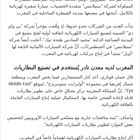
المملوكة لشركة “ستيلانتس” متعددة الجنسيات، سيارةً صغيرة كهربائية
بالكامل، أنتجتها في مصنعها بمدينة القنيطرة الساحلية في المغرب.
بدأت العديد من الشركات تحذو حذوها، إذ وقّعت مؤخراً شركة “بي واي
دي” الصينية لتصنيع السيارات الكهربائية اتفاقية أولية لفتح مصنع في
المدينة الصناعية الذكية “محمد السادس طنجة-تيك”. أعلنت أيضاً شركة
“ستيلانتس” في أغسطس/آب، أنَّ شركة السيارات الألمانية التابعة لها
“أوبل” ستبدأ في إنتاج مركبات كهربائية في المغرب.
المغرب لديه معدن نادر يُستخدم في تصنيع البطاريات
قال عثمان قوتاري، أحد كبار المستشارين فيما يخص المغرب ومنطقة
شمال إفريقيا في مجموعة “أولبرايت ستونبريدج”، لموقع “Middle East
Eye”، إنَّ المملكة المغربية تركز بشكلٍ خاص على تطوير بطاريات
قابلة لإعادة الشحن خاصة بها، لاستكمال عملية إنتاج السيارات العاملة
بالطاقة الكهربائية.
وأضاف: “ثمة مناقشات جارية مع مصنّعي السيارات الأوروبيين لتخصيص
بعض الموارد لتطوير بطاريات السيارات الكهربائية”.
أثار إنتاج بطاريات السيارات الكهربائية اهتماماً خاصاً في المغرب،