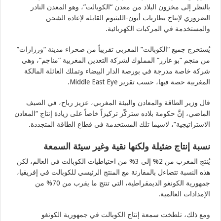
بالنظر إلى مخزون البلاد من معدن “الكوبالت”، وهو المعدن النادر
الضروري لإنتاج بطاريات أيون-الليثيوم القابلة لإعادة الشحن
والمستخدمة في المركبات الكهربائية.
يُستخرج جميع “الكوبالت” المغربي تقريباً من صحراء مدينة “ورزازات”
من منجم “بو عازر” المملوك لشركة التعدين المغربية “مناجم”، وهي
شركة خاصة مدرجة في بورصة الدار البيضاء وتملك العائلة المالكة
المغربية حصة فيها، حسب تقرير Middle East Eye.
قال وزير الطاقة والمعادن والبيئة المغربي، عزيز رباح، في الصيف
الماضي، إنَّ حكومة بلاده ستركّز تركيزاً خاصاً على زيادة إنتاج “المعادن
الاستراتيجية”، لاسيما تلك المستخدمة في قطاع الطاقة المتجددة.
نسبة إنتاج ضئيلة ولكنها نقية وغير سيئة السمعة
يُنتج المغرب من 2% إلى 3% من احتياطيات الكوبالت في العالم، لكن
هذه النسبة تتضاءل بالمقارنة مع المنتج الرئيسي للكوبالت في إفريقيا،
جمهورية الكونغو الديمقراطية، التي تنتج ما يقرب من 70% من
الإمدادات العالمية.
ومع ذلك، تلطخت سمعة إنتاج الكوبالت في جمهورية الكونغو