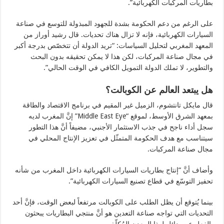
بطاريات المركبات الكهربائية”.
على الرغم من دعم الحكومة بشدة للجهود المبذولة للتوسع في صناعة
السيارات الكهربائية، فإنه لا تزال هناك تحديات. قال رشيد أوراز من
المعهد المغربي لتحليل السياسات: “تريد الدولة أن تتخصّص بدرجة أكبر
في مجال صناعة المركبات، لكن هذا لا يمكن تحقيقه بدون البحث
والتطوير، لا تملك الدولة التمويل الكافي في الوقت الحالي”.
هل يبتعد العالم عن الكوبالت؟
قال مايكل تانتشوم، الزميل غير المقيم في برنامج الاقتصاد والطاقة
بمعهد الشرق الأوسط، لموقع “Middle East Eye” إنَّ المغرب لديه
سجل أداء ناجح في جذب الاستثمار الأجنبي، مضيفاً أنَّ هذا التطور
سيتناسب مع هدف الحكومة المتمثّل في تعزيز الإنتاج المحلي في
مجال صناعة المركبات.
وأضاف أنَّ “إنتاج بطاريات السيارات الكهربائية داخل المغرب من شأنه
تحفيز التوسّع في قطاع تصنيع السيارات الكهربائية”.
بينما يُتوقع أن يظل الطلب على الكوبالت مرتفعاً لبعض الوقت، فإنَّ أحد
التحديات التي تواجه صناعة التعدين هو أنَّ منتجي البطاريات يبحثون