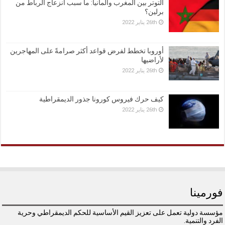
التوتر بين المغرب وألمانيا: ما سبب انزعاج الرباط من
برلين؟
26th يناير 2022
أوروبا تخطط لفرض قواعد أكثر صرامةً على المهاجرين
لأراضيها
26th يناير 2022
كيف حرك فيروس كورونا جذور الديمقراطية
26th يناير 2022
فورمينا
مؤسسة دولية تعمل على تعزيز القيم الأساسية للحكم الديمقراطي وحرية
الفرد والتنمية.