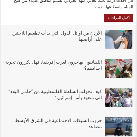
في أحدث أزمة باتت تعاني منها الجزائر، تشكو مناطق عديدة من شح
المياه وانقطاعها، حيث …
أكمل القراءة »
الأردن من أوائل الدول التي بدأت تطعيم اللاجئين
على أراضيها
اللبنانيون يهاجرون لغرب إفريقيا، فهل يكررون تجربة
أجدادهم؟
كيف تحولت السلطة الفلسطينية من “حامي البلاد”
إلى متعهد بأمن إسرائيل؟
حروب الشبكات الاجتماعية في الشرق الأوسط
تتصاعد