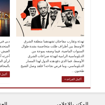
تهدئة وتقارب مفاجئان تشهدهما منطقة الشرق
الأوسط بين أطراف ظلت متخاصمة بشدة طوال
المتحدة
السنوات الماضية، فيما وصفه بموجة من
العيش ف
الدبلوماسية الرامية لتهدئة صراعات الشرق
أجرته أ
الأوسط، فما الذي دفع هذه الدول لهذا المسار
الدبلوماسي، وما فرص نجاحه؟ فلقد وصل الشيخ
بالمحاف
طحنون …
أكمل ا
أكمل القراءة »
المكتب الإعلامي
العن