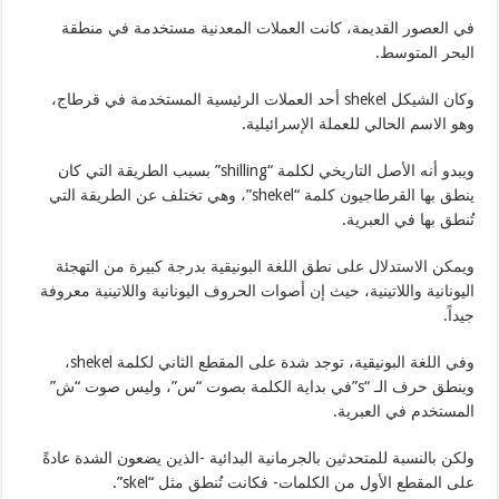
في العصور القديمة، كانت العملات المعدنية مستخدمة في منطقة
البحر المتوسط.
وكان الشيكل shekel أحد العملات الرئيسية المستخدمة في قرطاج،
وهو الاسم الحالي للعملة الإسرائيلية.
ويبدو أنه الأصل التاريخي لكلمة “shilling” بسبب الطريقة التي كان
ينطق بها القرطاجيون كلمة “shekel”، وهي تختلف عن الطريقة التي
تُنطق بها في العبرية.
ويمكن الاستدلال على نطق اللغة البونيقية بدرجة كبيرة من التهجئة
اليونانية واللاتينية، حيث إن أصوات الحروف اليونانية واللاتينية معروفة
جيداً.
وفي اللغة البونيقية، توجد شدة على المقطع الثاني لكلمة shekel،
وينطق حرف الـ “s”في بداية الكلمة بصوت “س”، وليس صوت “ش”
المستخدم في العبرية.
ولكن بالنسبة للمتحدثين بالجرمانية البدائية -الذين يضعون الشدة عادةً
على المقطع الأول من الكلمات- فكانت تُنطق مثل “skel”.