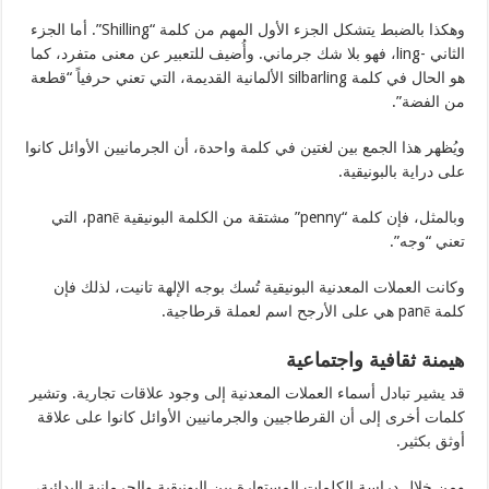
وهكذا بالضبط يتشكل الجزء الأول المهم من كلمة “Shilling”. أما الجزء
الثاني -ling، فهو بلا شك جرماني. وأُضيف للتعبير عن معنى متفرد، كما
هو الحال في كلمة silbarling الألمانية القديمة، التي تعني حرفياً “قطعة
من الفضة”.
ويُظهر هذا الجمع بين لغتين في كلمة واحدة، أن الجرمانيين الأوائل كانوا
على دراية بالبونيقية.
وبالمثل، فإن كلمة “penny” مشتقة من الكلمة البونيقية panē، التي
تعني “وجه”.
وكانت العملات المعدنية البونيقية تُسك بوجه الإلهة تانيت، لذلك فإن
كلمة panē هي على الأرجح اسم لعملة قرطاجية.
هيمنة ثقافية واجتماعية
قد يشير تبادل أسماء العملات المعدنية إلى وجود علاقات تجارية. وتشير
كلمات أخرى إلى أن القرطاجيين والجرمانيين الأوائل كانوا على علاقة
أوثق بكثير.
ومن خلال دراسة الكلمات المستعارة بين البونيقية والجرمانية البدائية،