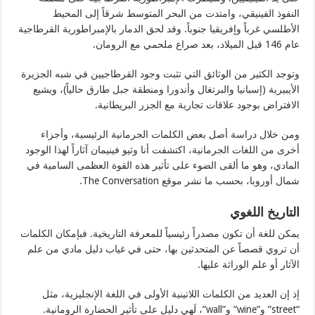
النفوذ الفينيقي، وامتدت من البحر المتوسط شرقاً إلى المحيط
الأطلسي غرباً وإفريقيا جنوباً. وقد لحق الدمار بالإمبراطورية القرطاجية
عام 146 قبل الميلاد، بعد صراع ملحمي مع الرومان.
وتوجد الكثير من الوثائق التي تثبت وجود القرطاجيين في شبه الجزيرة
الأيبيرية (إسبانيا والبرتغال وأندورا ومنطقة جبل طارق حالياً)، ويشيع
الافتراض بوجود علاقات تجارية مع الجزر البريطانية.
ومن خلال دراسة أصل بعض الكلمات الجرمانية الرئيسية، وأجزاء
أخرى من اللغات الجرمانية، اكتشفت أنا وثيو فينيمان آثاراً لهذا الوجود
المادي، وهو ما ألقى الضوء على تأثير هذه القوة العظمى السامية في
شمال أوروبا، بحسب ما نشر موقع The Conversation.
التاريخ اللغوي
يمكن للغة أن تكون مصدراً رئيسياً للمعرفة التاريخية. فبإمكان الكلمات
أن تروي قصصاً عن المتحدثين بها، حتى في غياب دليل مادي من علم
الآثار أو علم الوراثة عليها.
إذ إن العديد من الكلمات اللاتينية الأولى في اللغة الإنجليزية، مثل
“street” و”wine” و”wall”، لَهي دليل على تأثير الحضارة الرومانية.