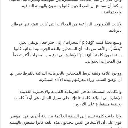
يمكننا أن نستنتج أن القرطاجيين كانوا يتمتعون بالهيمنة الثقافية
والاجتماعية.
وكانت التكنولوجيا الزراعية من المجالات التي كانت تتمتع فيها قرطاج
بالريادة.
ويتتبع بحثنا كلمة plough “المحراث”، إلى جذر فعل بونيقي يعني
“يُقسِّم”. والأهم من ذلك أن المتحدثين باللغة الجرمانية البدائية كانوا
يستخدمون كلمة “plough” للإشارة إلى نوع من المحراث أكثر تقدماً
من المحراث الحيواني.
ووجود علاقة وثيقة تربط المتحدثين بالجرمانية البدائية بالقرطاجيين لها
أن توضح السبب وراء معرفتهم بهذه الأداة المبتكرة.
والكلمات المستخدمة في الجرمانية القديمة والإنجليزية القديمة
للإشارة إلى النبلاء، كلمة æþele على سبيل المثال، هي أيضاً كلمات
بونيقية مستعارة على الأرجح.
وإذا جاءت كلمة تشير إلى الطبقة الحاكمة من لغة أخرى، فهذا مؤشر
قوي على أن الأشخاص الذين يتحدثون هذه اللغة كانوا يتمتعون بالهيمنة