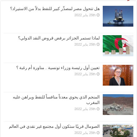
هل تتحول مصر لمصدِّر كبير للنفط بدلاً من الاستيراد؟
25th يناير 2022
لماذا تستمر الجزائر برفض قروض النقد الدولي؟
25th يناير 2022
تعيين أول رئيسة وزراء تونسية .. مناورة أم رغبة ؟
25th يناير 2022
المنجم الذي يحوي معدناً منافساً للنفط ويراهن عليه
المغرب
25th يناير 2022
الصومال قريبًا ستكون أول مجتمع غير نقدي في العالم
25th يناير 2022