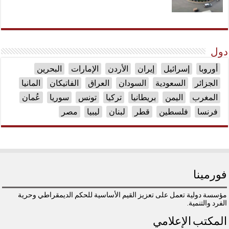
دول
أوروبا
إسرائيل
إيران
الأردن
الإمارات
البحرين
الجزائر
السعودية
السودان
العراق
الفاتيكان
المانيا
المغرب
اليمن
بريطانيا
تركيا
تونس
سوريا
عُمان
فرنسا
فلسطين
قطر
لبنان
ليبيا
مصر
فورمينا
مؤسسة دولية تعمل على تعزيز القيم الأساسية للحكم الديمقراطي وحرية
الفرد والتنمية.
المكتب الإعلامي