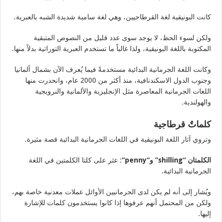
كانت البونيقية لغة القرطاجيين، وهي لغة سامية شديدة الشبه بالعبرية.
ولكن لسوء الحظ، لا يوجد سوى عدد قليل من النصوص المتبقية
المكتوبة باللغة البونيقية، ولذا غالباً ما تستخدم العبرية التوراتية بدلاً منها.
وكانت اللغة الجرمانية البدائية مستخدمةً فيما يُعرف الآن بشمال ألمانيا
وجنوب الدول الاسكندنافية، منذ أكثر من 2000 عام، وانحدرت منها
اللغات الجرمانية المعاصرة مثل الإنجليزية والألمانية والنرويجية
والهولندية.
كلماتٌ قرطاجية
وتروي آثار اللغة البونيقية في اللغات الجرمانية البدائية قصة مثيرة.
الكلمتان
“shilling”
و
“penny”
: عثر على كلتا الكلمتين في اللغة
الجرمانية البدائية.
ويُشار إلى أنه لم يكن لدى الجرمانيين الأوائل عملات معدنية خاصة بهم،
ولكن من المحتمل أنهم عرفوها إذا كانوا يستخدمون كلمات للإشارة
إليها.