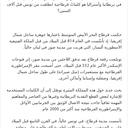
في بريطانيا وأستراليا هو كلماتٌ قرطاجية انطلقت من تونس قبل آلاف
السنين؟
حكمت قرطاج البحر الأبيض المتوسط باعتبارها جوهرة ساحل شمال
إفريقيا، إذ تأسَّست في العام 814 قبل الميلاد من قبل الملكة الفينيقية
الأسطورية أليسار، التي هربت من مدينة صور في لبنان حالياً.
توسّعت رقعة قرطاج بعد تدفق اللاجئين من مدينة صور، إثر فتوحات
الإسكندر الأكبر عام 332 قبل الميلاد، حتى أصبحت مقر الإمبراطورية
القرطاجية مع مستعمرات (مثل صبراتة) على طول ساحل شمال
إفريقيا، وصقلية وإسبانيا وأماكن أخرى.
بحث جديد حول هذه المملكة المثيرة توصّل إلى أن الكلمات المستخدمة
للإشارة لبعض القطع النقدية البريطانية وغيرها من العناصر والمفاهيم
المهمة ثقافياً جاءت نتيجة الاتصال الوثيق بين الجرمانيين الأوائل
والإمبراطورية القرطاجية منذ أكثر من 2000 عام.
تأسست مدينة قرطاج، في تونس حالياً، في القرن التاسع قبل الميلاد
على يد الفينيقيين. وسيطرت الإمبراطورية القرطاجية على منطقة