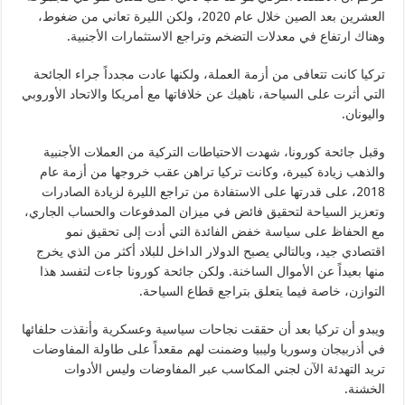
العشرين بعد الصين خلال عام 2020، ولكن الليرة تعاني من ضغوط،
وهناك ارتفاع في معدلات التضخم وتراجع الاستثمارات الأجنبية.
تركيا كانت تتعافى من أزمة العملة، ولكنها عادت مجدداً جراء الجائحة
التي أثرت على السياحة، ناهيك عن خلافاتها مع أمريكا والاتحاد الأوروبي
واليونان.
وقبل جائحة كورونا، شهدت الاحتياطات التركية من العملات الأجنبية
والذهب زيادة كبيرة، وكانت تركيا تراهن عقب خروجها من أزمة عام
2018، على قدرتها على الاستفادة من تراجع الليرة لزيادة الصادرات
وتعزيز السياحة لتحقيق فائض في ميزان المدفوعات والحساب الجاري،
مع الحفاظ على سياسة خفض الفائدة التي أدت إلى تحقيق نمو
اقتصادي جيد، وبالتالي يصبح الدولار الداخل للبلاد أكثر من الذي يخرج
منها بعيداً عن الأموال الساخنة. ولكن جائحة كورونا جاءت لتفسد هذا
التوازن، خاصة فيما يتعلق بتراجع قطاع السياحة.
ويبدو أن تركيا بعد أن حققت نجاحات سياسية وعسكرية وأنقذت حلفائها
في أذربيجان وسوريا وليبيا وضمنت لهم مقعداً على طاولة المفاوضات
تريد التهدئة الآن لجني المكاسب عبر المفاوضات وليس الأدوات
الخشنة.