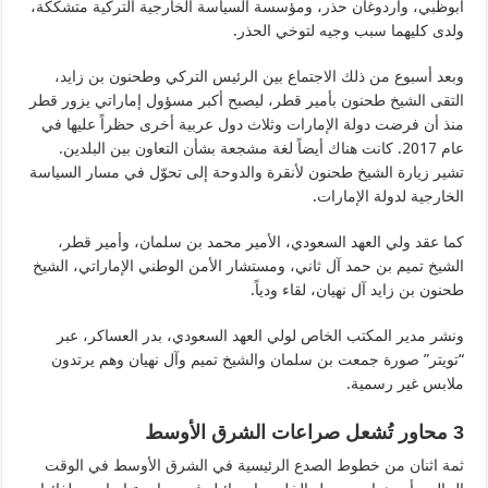
أبوظبي، وأردوغان حذر، ومؤسسة السياسة الخارجية التركية متشككة،
ولدى كليهما سبب وجيه لتوخي الحذر.
وبعد أسبوع من ذلك الاجتماع بين الرئيس التركي وطحنون بن زايد،
التقى الشيخ طحنون بأمير قطر، ليصبح أكبر مسؤول إماراتي يزور قطر
منذ أن فرضت دولة الإمارات وثلاث دول عربية أخرى حظراً عليها في
عام 2017. كانت هناك أيضاً لغة مشجعة بشأن التعاون بين البلدين.
تشير زيارة الشيخ طحنون لأنقرة والدوحة إلى تحوّل في مسار السياسة
الخارجية لدولة الإمارات.
كما عقد ولي العهد السعودي، الأمير محمد بن سلمان، وأمير قطر،
الشيخ تميم بن حمد آل ثاني، ومستشار الأمن الوطني الإماراتي، الشيخ
طحنون بن زايد آل نهيان، لقاء ودياً.
ونشر مدير المكتب الخاص لولي العهد السعودي، بدر العساكر، عبر
“تويتر” صورة جمعت بن سلمان والشيخ تميم وآل نهيان وهم يرتدون
ملابس غير رسمية.
3
محاور تُشعل صراعات الشرق الأوسط
ثمة اثنان من خطوط الصدع الرئيسية في الشرق الأوسط في الوقت