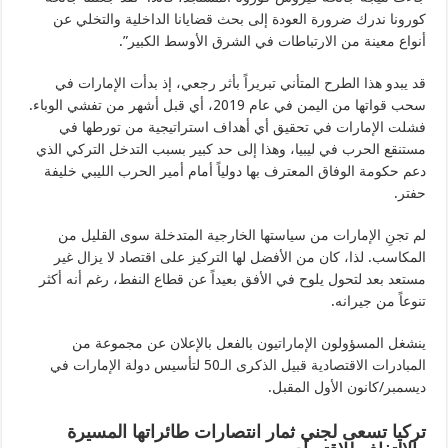
كورونا ندرك ضرورة العودة إلى بحث قضايانا الداخلية والتخلي عن
أنواع معينة من الارتباطات في الشرق الأوسط الكبير”.
قد يبدو هذا الطرح المتأني تبريراً بأثر رجعي، إذ بدأت الإمارات في
سحب قواتها من اليمن في عام 2019، أي قبل أشهر من تفشي الوباء.
فشلت الإمارات في تحقيق أي أهداف استراتيجية من تورطها في
مستنقع الحرب في ليبيا، وهذا إلى حد كبير بسبب التدخل التركي الذي
دعم حكومة الوفاق المعترف بها دولياً أمام أمير الحرب الليبي خليفة
حفتر.
لم تجنِ الإمارات من سياستها الخارجية المتدخلة سوى القليل من
المكاسب. لذا، كان من الأفضل لها التركيز على اقتصاد لا يزال غير
مستعد بعد لتحول يلوح في الأفق بعيداً عن قطاع النفط، رغم أنه أكثر
تنوعاً من جيرانه.
ينشغل المسؤولون الإماراتيون بالفعل بالإعلان عن مجموعة من
المبادرات الاقتصادية قبيل الذكرى الـ50 لتأسيس دولة الإمارات في
ديسمبر/كانون الأول المقبل.
تركيا تسعى لجني ثمار انتصارات طائراتها المسيرة