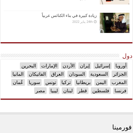
زيادة كبيرة في بناء الكنائس عربياً
24th يناير 2022
دول
أوروبا
إسرائيل
إيران
الأردن
الإمارات
البحرين
الجزائر
السعودية
السودان
العراق
الفاتيكان
المانيا
المغرب
اليمن
بريطانيا
تركيا
تونس
سوريا
عُمان
فرنسا
فلسطين
قطر
لبنان
ليبيا
مصر
فورمينا