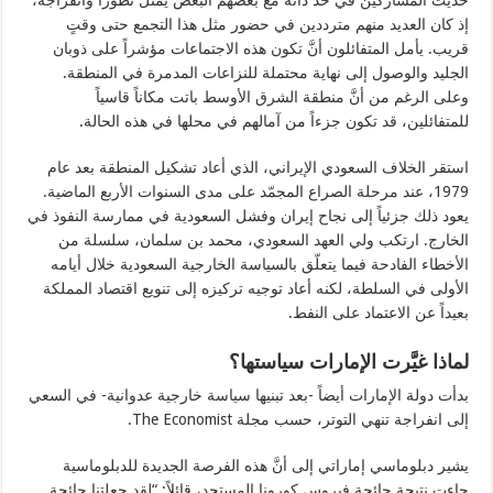
حديث المشاركين في حد ذاته مع بعضهم البعض يُمثّل تطوراً وانفراجة،
إذ كان العديد منهم مترددين في حضور مثل هذا التجمع حتى وقتٍ
قريب. يأمل المتفائلون أنَّ تكون هذه الاجتماعات مؤشراً على ذوبان
الجليد والوصول إلى نهاية محتملة للنزاعات المدمرة في المنطقة.
وعلى الرغم من أنَّ منطقة الشرق الأوسط باتت مكاناً قاسياً
للمتفائلين، قد تكون جزءاً من آمالهم في محلها في هذه الحالة.
استقر الخلاف السعودي الإيراني، الذي أعاد تشكيل المنطقة بعد عام
1979، عند مرحلة الصراع المجمّد على مدى السنوات الأربع الماضية.
يعود ذلك جزئياً إلى نجاح إيران وفشل السعودية في ممارسة النفوذ في
الخارج. ارتكب ولي العهد السعودي، محمد بن سلمان، سلسلة من
الأخطاء الفادحة فيما يتعلّق بالسياسة الخارجية السعودية خلال أيامه
الأولى في السلطة، لكنه أعاد توجيه تركيزه إلى تنويع اقتصاد المملكة
بعيداً عن الاعتماد على النفط.
لماذا غيَّرت الإمارات سياستها؟
بدأت دولة الإمارات أيضاً -بعد تبنيها سياسة خارجية عدوانية- في السعي
إلى انفراجة تنهي التوتر، حسب مجلة The Economist.
يشير دبلوماسي إماراتي إلى أنَّ هذه الفرصة الجديدة للدبلوماسية
جاءت نتيجة جائحة فيروس كورونا المستجد، قائلاً: “لقد جعلتنا جائحة