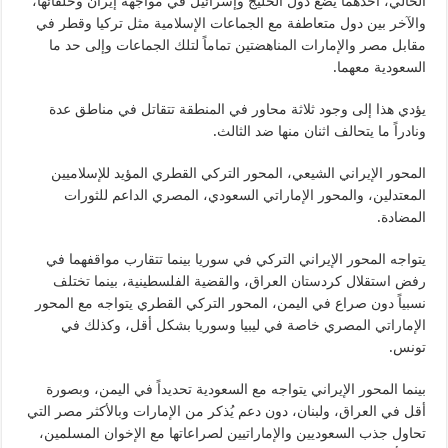
الحالي، أحدهما يضع دول الخليج وإسرائيل في مواجهة إيران وحلفائها،
والآخر بين دول متعاطفة مع الجماعات الإسلامية مثل تركيا وقطر في
مقابل مصر والإمارات المناهضتين تماماً لتلك الجماعات وإلى حد ما
السعودية معهما.
يؤدي هذا إلى وجود ثلاثة محاور في المنطقة تتقاتل في مناطق عدة
ونادراً ما يتحالف اثنان منها ضد الثالث.
المحور الإيراني الشيعي، المحور التركي القطري المؤيد للإسلاميين
المعتدلين، والمحور الإماراتي السعودي، المصري الداعم للثورات
المضادة.
يتواجه المحور الإيراني التركي في سوريا بينما تتقارب مواقفهما في
رفض استقلال كردستان العراق، والقضية الفلسطينية، بينما تختلف
نسبياً دون صراع في اليمن، المحور التركي القطري يتواجه مع المحور
الإماراتي المصري خاصة في ليبيا وسوريا بشكل أقل، وكذلك في
تونس.
بينما المحور الإيراني يتواجه مع السعودية تحديداً في اليمن، وبصورة
أقل في العراق، ولبنان، دون دعم يُذكر من الإمارات وبالأكثر مصر التي
تحاول جذب السعوديين والإماراتيين لصراعاتها مع الإخوان المسلمين،