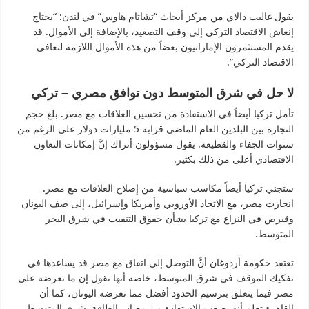
يقول غاليب دالاي من مركز أبحاث “تشاتام هاوس” في لندن: “يحتاج
إنعاش الاقتصاد التركي إلى وقف التصعيد، بالإضافة إلى الأموال. قد
يقدم المستثمرون الإماراتيون بعضاً من هذه الأموال اللازمة لتعافي
الاقتصاد التركي”.
لا حل في شرق المتوسط دون توافق مصري – تركي
تأمل تركيا أيضاً في الاستفادة من تحسين العلاقات مع مصر. بلغ حجم
التجارة بين البلدين العام الماضي قرابة 5 مليارات دولار على الرغم من
سنوات الجفاء والقطيعة. يقول مسؤولون أتراك إنَّ إمكانات التعاون
الاقتصادي أعلى من ذلك بكثير.
ستجني تركيا أيضاً مكاسب سياسية من إصلاح العلاقات مع مصر.
انحازت مصر، مع الاتحاد الأوروبي وأمريكا وإسرائيل، إلى صف اليونان
وقبرص في النزاع مع تركيا بشأن حقوق التنقيب في شرق البحر
المتوسط.
تعتقد حكومة أردوغان أنَّ التوصل إلى اتفاق مع مصر قد يساعدها في
تفكيك الموقف في شرق المتوسط، خاصة أنها تقول إن ما تعرضه على
مصر فيما يتعلق بترسيم الحدود أفضل مما تعرضه اليونان، كما أن
القاهرة تعلم أنه يصعب الاستفادة من مصادر الطاقة بشرق المتوسط