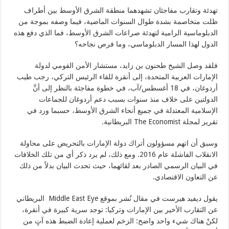
تهدئة وتقارب مفاجئان تشهدهما منطقة الشرق الأوسط بين أطراف
ظلت متخاصمة بشدة طوال السنوات الماضية، فيما وصفه بموجة من
الدبلوماسية الرامية لتهدئة صراعات الشرق الأوسط، فما الذي دفع هذه
الدول لهذا المسار الدبلوماسي، وما فرص نجاحه؟
فلقد وصل الشيخ طحنون بن زايد، مستشار الأمن القومي لدولة
الإمارات العربية المتحدة، إلى أنقرة للقاء الرئيس التركي، رجب طيب
أردوغان، في 18 أغسطس/آب، في خطوة مفاجئة بالنظر إلى أنَّ
الدولتين على خلاف منذ سنوات بسبب دعم أردوغان للجماعات
الإسلامية المعتدلة في جميع أنحاء الشرق الأوسط، حسبما ورد في
تقرير لمجلة The Economist البريطانية.
وسبق أن اتهم مسؤولون أتراك دولة الإمارات بالتحريض على محاولة
الانقلاب الفاشلة عام 2016. ومع ذلك، لم يرد ذكر أي من تلك الخلافات
في البيان الرسمي الصادر بعد لقائهما، حيث تحدث البيان بدلاً من ذلك
عن التعاون الاقتصادي.
يقول ديفيد هيرست في مقال نُشر بموقع Middle East Eye البريطاني
عن التقارب الأخير بين الإمارات وتركيا: توجد سرية كبيرة في أنقرة،
لكنْ هناك شيء واحد واضح: الزخم لعملية إعادة الضبط هذه آتٍ من