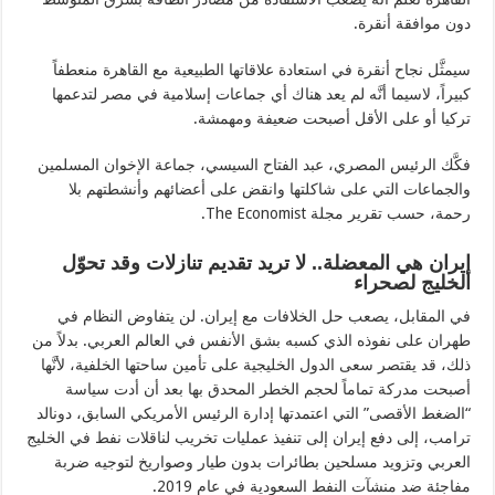
دون موافقة أنقرة.
سيمثَّل نجاح أنقرة في استعادة علاقاتها الطبيعية مع القاهرة منعطفاً
كبيراً، لاسيما أنَّه لم يعد هناك أي جماعات إسلامية في مصر لتدعمها
تركيا أو على الأقل أصبحت ضعيفة ومهمشة.
فكَّك الرئيس المصري، عبد الفتاح السيسي، جماعة الإخوان المسلمين
والجماعات التي على شاكلتها وانقض على أعضائهم وأنشطتهم بلا
رحمة، حسب تقرير مجلة The Economist.
إيران هي المعضلة.. لا تريد تقديم تنازلات وقد تحوّل
الخليج لصحراء
في المقابل، يصعب حل الخلافات مع إيران. لن يتفاوض النظام في
طهران على نفوذه الذي كسبه بشق الأنفس في العالم العربي. بدلاً من
ذلك، قد يقتصر سعى الدول الخليجية على تأمين ساحتها الخلفية، لأنَّها
أصبحت مدركة تماماً لحجم الخطر المحدق بها بعد أن أدت سياسة
“الضغط الأقصى” التي اعتمدتها إدارة الرئيس الأمريكي السابق، دونالد
ترامب، إلى دفع إيران إلى تنفيذ عمليات تخريب لناقلات نفط في الخليج
العربي وتزويد مسلحين بطائرات بدون طيار وصواريخ لتوجيه ضربة
مفاجئة ضد منشآت النفط السعودية في عام 2019.