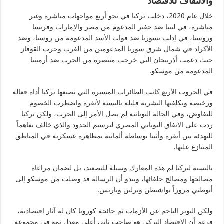
والالتفاف للاقتصاد
خلال عام 2020، دخلت تركيا في نحو أربع مواجهات مباشرة وغير
مباشرة، في ليبيا ضد حفتر المدعوم من مصر والإمارات وفرنسا
وروسيا، في إدلب بسوريا ضد قوات الأسد المدعومة من روسيا، وضد
الأكراد في شمال شرق سوريا المدعومين من الغرب وحرب القوقاز
حيث دعمت أذربيجان التي خرجت منتصرة من الحرب ضد أرمينيا
المدعومة من موسكو.
في الحروب الأربع كانت الطائرات المسيرة التي تصنعها تركيا أداة فعالة
ورخيصة وتكلفتها البشرية قليلة بالنسبة لأنقرة واضطرت الخصوم
للتفاوض، وفي الحالة اليونانية لم يصل الأمر إلى الحرب، ولكن تركيا
ردت على الاتفاق اليوناني المصري لترسيم الحدود والذي خالف تفاهماً
للتهدئة بين أنقرة وأثينا بوساطة ألمانية بمظاهرة عسكرية في المناطق
المتنازع عليها.
بالنسبة لتركيا لم هذه المعارك وسيلة للتصعيد، بل لضمان مراعاة
مصالحها ومصالح حلفائها، ويبدو أن الرسالة قد وصلت من موسكو إلى
أبوظبي مروراً بواشنطن وبرلين وباريس.
ولكن التوتر الناجم عن الأزمات ثم جائحة كورونا كان له آثار اقتصادية،
فرغم أن الاقتصاد التركي هو صاحب ثاني أعلى معدل نمو في مجموعة