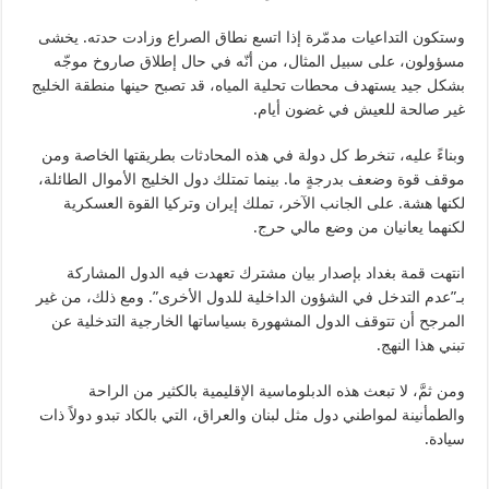
وستكون التداعيات مدمّرة إذا اتسع نطاق الصراع وزادت حدته. يخشى
مسؤولون، على سبيل المثال، من أنّه في حال إطلاق صاروخ موجّه
بشكل جيد يستهدف محطات تحلية المياه، قد تصبح حينها منطقة الخليج
غير صالحة للعيش في غضون أيام.
وبناءً عليه، تنخرط كل دولة في هذه المحادثات بطريقتها الخاصة ومن
موقف قوة وضعف بدرجةٍ ما. بينما تمتلك دول الخليج الأموال الطائلة،
لكنها هشة. على الجانب الآخر، تملك إيران وتركيا القوة العسكرية
لكنهما يعانيان من وضع مالي حرج.
انتهت قمة بغداد بإصدار بيان مشترك تعهدت فيه الدول المشاركة
بـ”عدم التدخل في الشؤون الداخلية للدول الأخرى”. ومع ذلك، من غير
المرجح أن تتوقف الدول المشهورة بسياساتها الخارجية التدخلية عن
تبني هذا النهج.
ومن ثمَّ، لا تبعث هذه الدبلوماسية الإقليمية بالكثير من الراحة
والطمأنينة لمواطني دول مثل لبنان والعراق، التي بالكاد تبدو دولاً ذات
سيادة.
________________________________