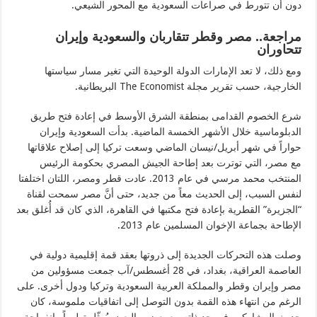
دون أن تتورط في صراعات السعودية مع المحور الشيعي.
مراجعة.. مصر وقطر تتقاربان والسعودية وإيران
تتحاوران
ومع ذلك، لا تعد الإمارات الدولة الوحيدة التي تغير مسار سياستها
الخارجية، حسب تقرير مجلة The Economist البريطانية.
شرع الخصوم القدامى بمنطقة الشرق الأوسط في إعادة فتح طريق
الدبلوماسية خلال الأشهر الخمسة الماضية. بدأت السعودية وإيران
حواراً في شهر أبريل/نيسان الماضي وسعت تركيا إلى إصلاح علاقاتها
مع مصر، التي توترت بعد إطاحة الجيش المصري بحكومة الرئيس
المنتخب محمد مرسي في عام 2013. عادت قطر ومصر، اللتان اختلفتا
لنفس السبب، إلى الحديث معاً من جديد، حتى أنَّ مصر سمحت لقناة
“الجزيرة” القطرية بإعادة فتح مكتبها في القاهرة، الذي كان قد أُغلق بعد
الإطاحة بجماعة الإخوان المسلمين عام 2013.
وصلت هذه التحركات الجديدة إلى ذروتها بعقد قمة إقليمية دولية في
العاصمة العراقية، بغداد، في 28 أغسطس/آب جمعت مسؤولين من
مصر وإيران وقطر والمملكة العربية السعودية وتركيا ودول أخرى. على
الرغم من انتهاء هذه القمة بدون التوصل إلى اتفاقيات ملموسة، كان