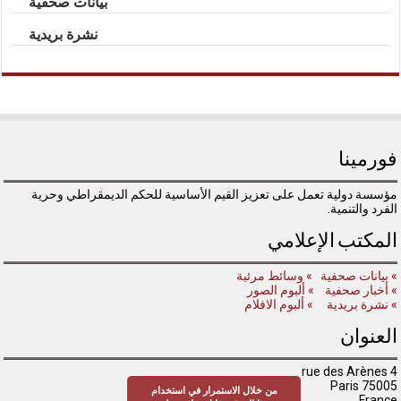
بيانات صحفية
نشرة بريدية
فورمينا
مؤسسة دولية تعمل على تعزيز القيم الأساسية للحكم الديمقراطي وحرية
الفرد والتنمية.
المكتب الإعلامي
» بيانات صحفية
» وسائط مرئية
» أخبار صحفية
» ألبوم الصور
» نشرة بريدية
» ألبوم الافلام
العنوان
4 rue des Arènes
75005 Paris
من خلال الاستمرار في استخدام
France