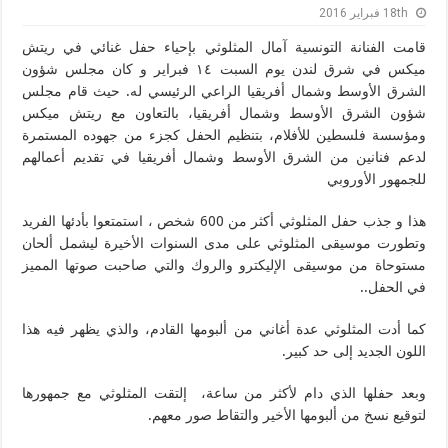
18th فبراير 2016
قامت الفنانة التونسية آمال المثلوثي بإحياء حفل غنائي في ريتش
ميكس في شرق لندن يوم السبت ١٤ فبراير و كان مجلس شؤون
الشرق الأوسط وشمال أفريقيا الراعي الرئيسي له. حيث قام مجلس
شؤون الشرق الأوسط وشمال أفريقيا، بالتعاون مع ريتش ميكس
ومؤسسة فلسطين للأفلام، بتنظيم الحفل كجزء من جهوده المستمرة
لدعم فنانين من الشرق الأوسط وشمال أفريقيا في تقديم أعمالهم
للجمهور الأوروبي
هذا و جذب حفل المثلوثي أكثر من 600 شخص ، استمتعوا بأدئها الفريد
وتطورت موسيقى المثلوثي على مدى السنوات الأخيرة ليشمل ألحان
مستوحاة من موسيقى الإليكترو والروك والتي صاحبت صوتها المميز
في الحفل.
.
كما أدت المثلوثي عدة أغاني من ألبومها القادم، والذي يظهر فيه هذا
اللون الجديد إلى حد كبير.
وبعد حفلها الذي دام لأكثر من ساعة، إلتقت المثلوثي مع جمهورها
لتوقيع نسخ من ألبومها الأخير والتقاط صور معهم.