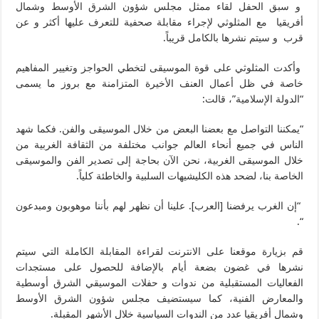
و سبق الحفل لقاء ممثل مجلس شؤون الشرق الأوسط وشمال
أفريقيا مع المثلوثي لإجراء مقابلة صحفية للتعرف عليها أكثر و عن
قرب و سيتم نشرها بالكامل قريباً.
وأكدت المثلوثي على قوة الموسيقى لتخطي الحواجز وتغيير المفاهيم
خاصة في ظل أعمال العنف الأخيرة المتزامنة مع بروز ما يسمى
“الدولة الإسلامية”، قالت:
“يمكننا التواصل مع بعضنا البعض من خلال الموسيقى والفن. فكما شهد
الناس في جميع أنحاء العالم جوانب مختلفة من الثقافة الغربية من
خلال الموسيقى الغربية، نحن الآن بحاجة إلى تصدير الفن والموسيقى
الخاصة بنا، لضحد هذه الكليشيهات السلبية والخاطئة كلياً.
“إن الغرب يرفضنا [العرب]. علينا أن نظهر لهم بأننا موهوبون ومبدعون
“.
قم بزيارة موقعنا على الانترنت لقراءة المقابلة الكاملة التي سيتم
نشرها في غضون بضعة أيام بالإضافة للحصول على مستجدات
الفعاليات المستقبلية من ندوات و حفلات الموسيقي الشرق أوسطية
والمعارض الفنية، كما سيستضيف مجلس شؤون الشرق الأوسط
وشمال أفريقيا عدد من الندوات السياسية خلال الأشهر المقبلة.