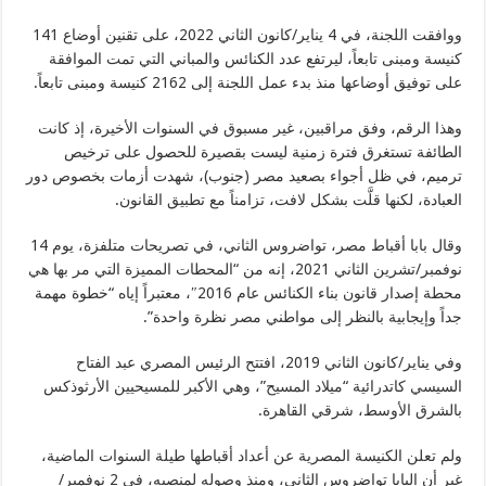
ووافقت اللجنة، في 4 يناير/كانون الثاني 2022، على تقنين أوضاع 141
كنيسة ومبنى تابعاً، ليرتفع عدد الكنائس والمباني التي تمت الموافقة
على توفيق أوضاعها منذ بدء عمل اللجنة إلى 2162 كنيسة ومبنى تابعاً.
وهذا الرقم، وفق مراقبين، غير مسبوق في السنوات الأخيرة، إذ كانت
الطائفة تستغرق فترة زمنية ليست بقصيرة للحصول على ترخيص
ترميم، في ظل أجواء بصعيد مصر (جنوب)، شهدت أزمات بخصوص دور
العبادة، لكنها قلَّت بشكل لافت، تزامناً مع تطبيق القانون.
وقال بابا أقباط مصر، تواضروس الثاني، في تصريحات متلفزة، يوم 14
نوفمبر/تشرين الثاني 2021، إنه من “المحطات المميزة التي مر بها هي
محطة إصدار قانون بناء الكنائس عام 2016″، معتبراً إياه “خطوة مهمة
جداً وإيجابية بالنظر إلى مواطني مصر نظرة واحدة”.
وفي يناير/كانون الثاني 2019، افتتح الرئيس المصري عبد الفتاح
السيسي كاتدرائية “ميلاد المسيح”، وهي الأكبر للمسيحيين الأرثوذكس
بالشرق الأوسط، شرقي القاهرة.
ولم تعلن الكنيسة المصرية عن أعداد أقباطها طيلة السنوات الماضية،
غير أن البابا تواضروس الثاني، ومنذ وصوله لمنصبه، في 2 نوفمبر/