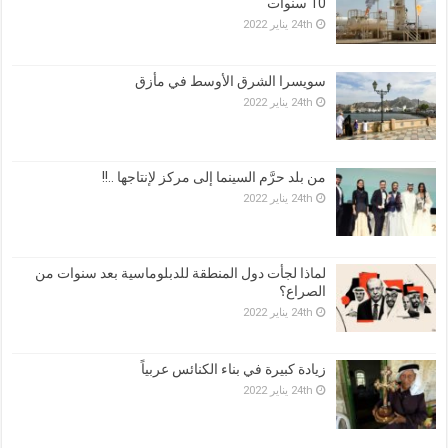
10 سنوات
24th يناير 2022
سويسرا الشرق الأوسط في مأزق
24th يناير 2022
من بلد حرَّم السينما إلى مركز لإنتاجها ..!!
24th يناير 2022
لماذا لجأت دول المنطقة للدبلوماسية بعد سنوات من
الصراع؟
24th يناير 2022
زيادة كبيرة في بناء الكنائس عربياً
24th يناير 2022