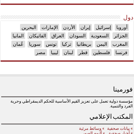
دول
أوروبا
إسرائيل
إيران
الأردن
الإمارات
البحرين
الجزائر
السعودية
السودان
العراق
الفاتيكان
المانيا
المغرب
اليمن
بريطانيا
تركيا
تونس
سوريا
عُمان
فرنسا
فلسطين
قطر
لبنان
ليبيا
مصر
فورمينا
مؤسسة دولية تعمل على تعزيز القيم الأساسية للحكم الديمقراطي وحرية
الفرد والتنمية.
المكتب الإعلامي
» بيانات صحفية
» وسائط مرئية
» أخبار صحفية
» ألبوم الصور