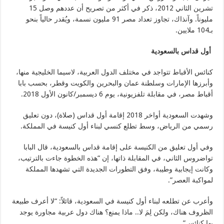
تشرين الثاني 2012، ذكر في أكثر من تصريح أن عددهم وصل 15
مليوناً. وآنذاك، تجاوز تعداد مصر 91 مليون نسمة، ويُقدر حالياً بنحو
بـ104 ملايين.
أول قداس بالسعودية
كنائس الأقباط تتواجد في مختلف الدول العربية، لاسيما الخليجية منها،
وأبرزها الإمارات وسلطنة عمان والبحرين والكويت وقطر، بحسب بابا
أقباط مصر، في مقابلة تلفزيونية، يوم 6 ديسمبر/كانون الأول 2018.
وشهدت السعودية أواخر 2018 إقامة أول قداس (صلاة)، دون تعليق
رسمي من الرياض، وسط تطلع كنسي لبناء أول كنيسة في المملكة.
وفي أول تعليق من الكنيسة على إقامة قداس بالسعودية، قال البابا
تواضروس الثاني، في المقابلة ذاتها، إن “هذه الخطوة جاءت بالترتيب،
وكانت إيجابية وطيبة، وفق التطورات الجديدة التي تشهدها المملكة
لمواكبة العصر”.
وأعرب عن تطلعه لبناء أول كنيسة في السعودية، قائلاً: “لا أعرف طبيعة
الظروف هناك، ولكن لِمَ لا.. ماذا يمنع؟ هناك دول عربية مجاورة يوجد
بها كنائس”.