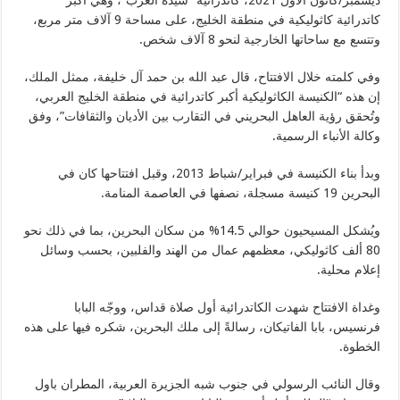
كاتدرائية كاثوليكية في منطقة الخليج، على مساحة 9 آلاف متر مربع،
وتتسع مع ساحاتها الخارجية لنحو 8 آلاف شخص.
وفي كلمته خلال الافتتاح، قال عبد الله بن حمد آل خليفة، ممثل الملك،
إن هذه “الكنيسة الكاثوليكية أكبر كاتدرائية في منطقة الخليج العربي،
وتُحقق رؤية العاهل البحريني في التقارب بين الأديان والثقافات”، وفق
وكالة الأنباء الرسمية.
وبدأ بناء الكنيسة في فبراير/شباط 2013، وقبل افتتاحها كان في
البحرين 19 كنيسة مسجلة، نصفها في العاصمة المنامة.
ويُشكل المسيحيون حوالي 14.5% من سكان البحرين، بما في ذلك نحو
80 ألف كاثوليكي، معظمهم عمال من الهند والفلبين، بحسب وسائل
إعلام محلية.
وغداة الافتتاح شهدت الكاتدرائية أول صلاة قداس، ووجّه البابا
فرنسيس، بابا الفاتيكان، رسالةً إلى ملك البحرين، شكره فيها على هذه
الخطوة.
وقال النائب الرسولي في جنوب شبه الجزيرة العربية، المطران باول