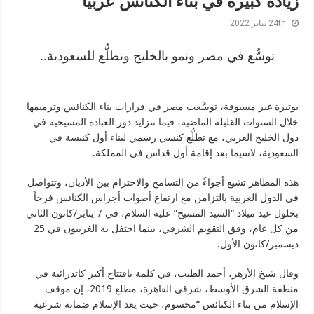
زيادة كبيرة في بناء الكنائس عربياً
24th يناير 2022
توسُّع في مصر ونمو بالخليح وتطلُّع للسعودية..
بوتيرة غير مسبوقة، توسَّعت مصر في قرارات بناء الكنائس وترميمها
خلال السنوات القليلة الماضية، فيما تتزايد دور العبادة المسيحية في
دول الخليج العربي، مع تطلُّع كنسي رسمي لبناء أول كنيسة في
السعودية، لاسيما بعد إقامة أول قداس في المملكة.
هذه المظاهر تشيع أجواءََ من التسامح والاحترام بين الأديان، وتتواصل
في الدول العربية بالتزامن مع ارتفاع أصوات أجراس الكنائس فرحاً
بحلول عيد ميلاد “السيد المسيح” عليه السلام، في 7 يناير/كانون الثاني
من كل عام، وفق التقويم الشرقي، بينما احتفل به الغربيون في 25
ديسمبر/كانون الأول.
وقال شيخ الأزهر، أحمد الطيب، في كلمة بافتتاح أكبر كاتدرائية في
منطقة الشرق الأوسط، شرقي القاهرة، مطلع 2019، إن موقف
الإسلام من بناء الكنائس “محسوم، حيث يعد الإسلام ضمانة شرعية