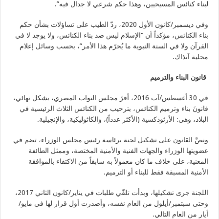
لبناء كنائس المسيحيين، وهذا حكم شرعي لا جدال فيه”.
وفي ديسمبر/كانون الأول 2020، ردّ الطيب على تساؤلات بشأن حكم
بناء الكنائس، مؤكداً أن “الإسلام ليس ضد بناء الكنائس، ولا يوجد لا في
القرآن ولا في السنة النبوية ما يُحرّم هذا الأمر”، بحسب وسائل إعلام
محلية آنذاك.
قانون البناء والترميم
في 30 أغسطس/آب 2016، أقرّ مجلس النواب المصري، بشكل نهائي،
قانونَ بناء وترميم الكنائس، بترحيب من الكنائس الثلاث الرئيسية في
البلاد، وهي: الأرثوذكسية (الأكثر عدداً)، والكاثوليكية، والإنجيلية.
ونصَّ القانون على تشكيل لجنة برئاسة رئيس مجلس الوزراء، تضم في
عضويتها الوزراء والجهات الفنية والأمنية المختصة، وممثل الطائفة
المعنية، على خلاف ما كان معمولاً به سابقاً من الاكتفاء بالموافقة
الأمنية المسبقة فقط للبناء أو الترميم.
اللجنة جرى تشكيلها، وبدأت تلقّي طلبات في يناير/كانون الثاني 2017،
وحتى سبتمبر/أيلول من العام نفسه، وأصدرت أول قرار لها في مايو/
أيار من العام التالي.