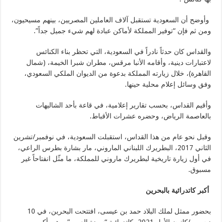
وأوضح أن السعودية تستقبل آلاف العاملين المصريين، بينهم مسيحيون،
ومن ثم فإن “توفير المملكة لأماكن عبادة لهم شيء جميل جداً”.
والقداس كان حدثاً نادراً في السعودية، التي تحظر بناء الكنائس
لاعتبارات دينية، وأقامه الأنبا مرقس، مطران شبرا الخيمة، (شمال
القاهرة)، خلال زيارته المملكة بدعوة من الديوان الملكي السعودي،
وفق وسائل إعلام محلية حينها.
وأقيم القداس، بحسب تقارير إعلامية، في قاعة بأحد الشاليهات
بالعاصمة الرياض، وحضره عشرات الأقباط.
وقبل نحو عام من هذا القداس، استقبلت السعودية، في نوفمبر/تشرين
الثاني 2017، البطريرك اللبناني الماروني، مار بشارة بطرس الراعي،
في أول زيارة تاريخية لبطريرك ماروني للمملكة، ما مثّل انفتاحاً غير
مسبوق.
أكبر كاتدرائية بالبحرين
بحضور ممثل لملك البلاد حمد بن عيسى، افتتحت البحرين، في 10
ديسمبر/كانون الأول 2021، كاتدرائية “سيدة العرب”، وهي أكبر