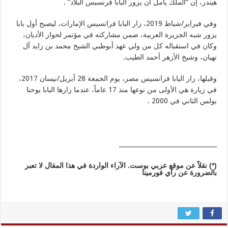
هيندر، إن “الملك يأمل أن يزور البابا فرنسيس البلاد” .
وفي فبراير/شباط 2019، زار البابا فرانسيس الإمارات، ليصبح أول بابا
يزور شبه الجزيرة العربية، ضمن مشاركته في مؤتمر لحوار الأديان،
وكان في استقباله كل من ولي عهد أبوظبي الشيخ محمد بن زايد آل
نهيان، وشيخ الأزهر أحمد الطيب.
وقبلها، زار البابا فرانسيس مصر، يوم الجمعة 28 أبريل/نيسان 2017،
في زيارة هي الأولى من نوعها منذ 17 عاماً، عندما زارها البابا يوحنا
بولس الثاني في 2000 .
________________________________
(*)
نقلاً عن موقع عربي بوست. الآراء الواردة في هذا المقال لا تعبر
بالضرورة عن رأي فورمينا