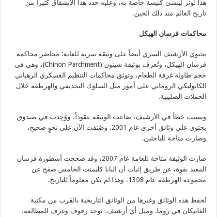
هذا لوثر لينشئ كنيسة خاصة به، وعليه حدد هذا الانشقاق كثيراً من
تاريخ العالم منذ ذلك الحين.
محاكمات فرسان الهيكل
يحتوي الأرشيف السري أيضاً على وثيقة سرية للغاية: محاضر محاكمة
فرسان الهيكل، وتُعرف بوثيقة شينون (Chinon Parchment)، وهي في
حجم طاولة غرفة الطعام، وتوثق محاكمات التنظيم العسكري الرهباني
الكاثوليكي الروماني على أمور مثل السلوك التجديفي والهرطقة خلال
الحملات الصليبية.
وبسبب خطأ في الأرشيف، ضاعت الوثيقة عقوداً، ووُجِدت في صندوق
يحتوي على وثائق أخرى عام 2001. وصُنفت الآن على نحوٍ صحيح،
وصارت متاحة للباحثين.
صارت الوثيقة متاحة للعامة عام 2007، وقد صححت أسطورة فرسان
المعبد بقوة، عن طريق إثبات أن البابا كليمنت الخامس صفح عن
مجموعة الهرطقة عام 1308، وهذا لم يكن معلوماً للتاريخ.
تُحفظ هذه الوثائق وغيرها من الوثائق التاريخية بالقرب من مكتبة
الفاتيكان في روما. ومثل أي أرشيف، توجد رفوف وغرف للمطالعة.