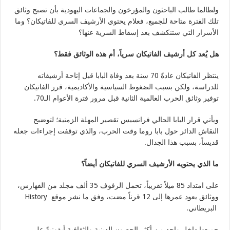
ولطالما طالب الباحثون والمؤرخون والجماعات اليهودية بأن تصبح وثائق
تلك الفترة متاحة للجميع، فعلام يحتوي الأرشيف السري للفاتيكان؟ وما
الأسرار التي ستنكشف بعد إسقاط السرية عنها؟
هل يُعد كل أرشيف الفاتيكان سرياً، أم هذه الوثائق فقط؟
ينتظر الفاتيكان عادةً 70 سنة بعد وفاة البابا قبل إتاحة أرشيفاته
للدراسة، ولكن بسبب الضغوط السياسية والأكاديمية، قرر الفاتيكان
توفير وثائق الحرب العالمية الثانية قبل مرور فترة الأعوام الـ70.
ويأتي قرار البابا الحالي فرانسيس تقصير المهلة الزمنية؛ لتوضيح
النقاش الدائر حول بابا روما وقت الحرب، والذي توقفت إجراءات جعله
قديساً، بسبب هذا الجدال.
ما الذي يحتويه الأرشيف السري للفاتيكان أيضاً؟
على امتداد 85 ميلاً تقريباً، تحمل الرفوف 35 ألف مجلد من الفهارس،
ووثائق يعود عمرها إلى 12 قرناً مضت، وفق ما نشر موقع History
البريطاني.
جميعها داخل واحد من أكثر الحصون الدينية والثقافية أيقونيةً على