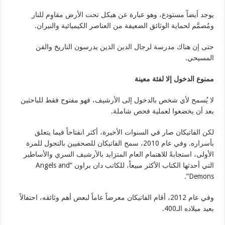
يوجد أيضاً مستودع، وهو عبارة عن هيكل تحت الأرض مقاوِم للنار
ومُصمَّم لحماية الوثائق الضعيفة من العناصر الكيميائية والنيران.
حتى إن هناك مدرسة لرجال الدين الذين يدرسون التاريخ والفن
المسيحي.
ممنوع الدخول إلا لفئة معينة
لا يُسمح لأي شخص بالدخول إلى الأرشيف، فهو مفتوح فقط للباحثين
بعد أن يخضعوا لعملية فحص شاملة.
لكن الفاتيكان صار في السنوات الأخيرة، أكثر انفتاحاً فيما يتعلق
بأسراره. وفي عام 2010، سمح الفاتيكان للصحفيين بالتجول للمرة
الأولى، استجابةً للاهتمام العام المتزايد بالأرشيف السري والأساطير
التي أحدثها الكتاب الأكثر مبيعاً، للكاتب دان براون “Angels and
Demons”.
وفي عام 2012، أقام الفاتيكان معرضاً عاماً لبعض أهم وثائقه، احتفالاً
بعيد ميلاده الـ400.