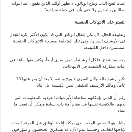
عندما يُفتح الباب وتتاح الوثائق، لا يظهر أولئك الذين يقفون عند البوابة
مطالبين بالدخول ولا حتى يأتوا في جولة سياحية”.
التستر على الانتهاكات الجنسية
وبطبيعة الحال، لا يمكن إغفال الوثائق التي قد تكون الأكثر إثارة للجدل
في الأرشيف السري، وهي تلك المتعلقة بفضيحة الانتهاكات الجنسية
المستمرة داخل الكنيسة.
وحسبما يتضح، فلكل أبرشية أرشيف سري أيضاً، وكثير منها ساعد في
إثبات مشاركة الكنيسة في الانتهاكات.
لكن أرشيف الفاتيكان السري لا يتيح وثائقه إلا بعد أن يمر عليها 75
عاماً، ومالك الأرشيف الحقيقي ليس الكنيسة؛ بل البابا.
رغم أن الناس بإمكانهم مقاضاة الأبرشيات الفردية بالمعلومات التي
لديهم، فالكنيسة نفسها في مقام أُمة ذات سيادة ويمكن أن تفعل ما
تشاء.
والبابا هو الشخص الوحيد الذي يمكنه إتاحة الوثائق قبل الموعد المحدد
لإتاحتها للعامة، وحسبما يبدو الآن، قد يستغرق الصحفيون والمؤرخون