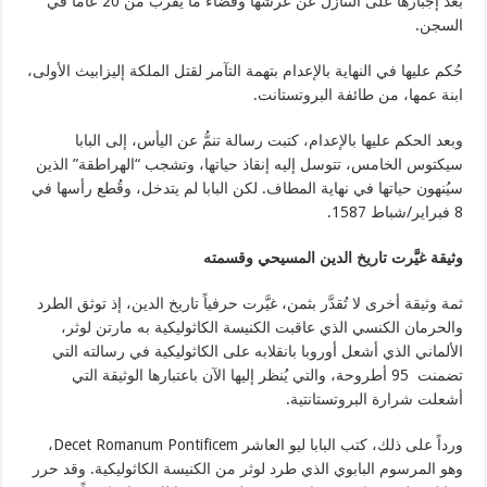
بعد إجبارها على التنازل عن عرشها وقضاء ما يقرب من 20 عاماً في
السجن.
حُكم عليها في النهاية بالإعدام بتهمة التآمر لقتل الملكة إليزابيث الأولى،
ابنة عمها، من طائفة البروتستانت.
وبعد الحكم عليها بالإعدام، كتبت رسالة تنمُّ عن اليأس، إلى البابا
سيكتوس الخامس، تتوسل إليه إنقاذ حياتها، وتشجب “الهراطقة” الذين
سيُنهون حياتها في نهاية المطاف. لكن البابا لم يتدخل، وقُطع رأسها في
8 فبراير/شباط 1587.
وثيقة غيَّرت تاريخ الدين المسيحي وقسمته
ثمة وثيقة أخرى لا تُقدَّر بثمن، غيَّرت حرفياً تاريخ الدين، إذ توثق الطرد
والحرمان الكنسي الذي عاقبت الكنيسة الكاثوليكية به مارتن لوثر،
الألماني الذي أشعل أوروبا بانقلابه على الكاثوليكية في رسالته التي
تضمنت 95 أطروحة، والتي يُنظر إليها الآن باعتبارها الوثيقة التي
أشعلت شرارة البروتستانتية.
ورداً على ذلك، كتب البابا ليو العاشر Decet Romanum Pontificem،
وهو المرسوم البابوي الذي طرد لوثر من الكنيسة الكاثوليكية. وقد حرر