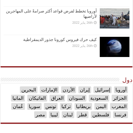
أوروبا تخطط لفرض قواعد أكثر صرامةً على المهاجرين
لأراضيها
26th يناير 2022
كيف حرك فيروس كورونا جذور الديمقراطية
26th يناير 2022
دول
أوروبا
إسرائيل
إيران
الأردن
الإمارات
البحرين
الجزائر
السعودية
السودان
العراق
الفاتيكان
المانيا
المغرب
اليمن
بريطانيا
تركيا
تونس
سوريا
عُمان
فرنسا
فلسطين
قطر
لبنان
ليبيا
مصر