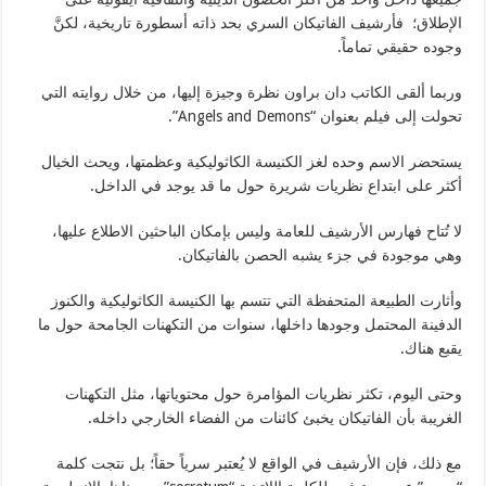
الإطلاق؛ فأرشيف الفاتيكان السري بحد ذاته أسطورة تاريخية، لكنَّ
وجوده حقيقي تماماً.
وربما ألقى الكاتب دان براون نظرة وجيزة إليها، من خلال روايته التي
تحولت إلى فيلم بعنوان “Angels and Demons”.
يستحضر الاسم وحده لغز الكنيسة الكاثوليكية وعظمتها، ويحث الخيال
أكثر على ابتداع نظريات شريرة حول ما قد يوجد في الداخل.
لا تُتاح فهارس الأرشيف للعامة وليس بإمكان الباحثين الاطلاع عليها،
وهي موجودة في جزء يشبه الحصن بالفاتيكان.
وأثارت الطبيعة المتحفظة التي تتسم بها الكنيسة الكاثوليكية والكنوز
الدفينة المحتمل وجودها داخلها، سنوات من التكهنات الجامحة حول ما
يقبع هناك.
وحتى اليوم، تكثر نظريات المؤامرة حول محتوياتها، مثل التكهنات
الغريبة بأن الفاتيكان يخبئ كائنات من الفضاء الخارجي داخله.
مع ذلك، فإن الأرشيف في الواقع لا يُعتبر سرياً حقاً؛ بل نتجت كلمة