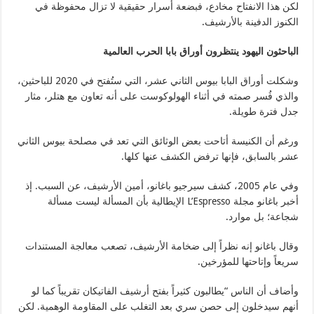
لكن هذا الانفتاح مخادع، فبضعة أسرار حقيقية لا تزال محفوظة في
الكنوز الدفينة بالأرشيف.
الباحثون اليهود ينتظرون أوراق بابا الحرب العالمية
وشكلت أوراق البابا بيوس الثاني عشر، التي ستُفتح في 2020 للباحثين،
والذي فُسر صمته في أثناء الهولوكوست على أنه تعاون مع هتلر، مثار
جدل فترة طويلة.
ورغم أن الكنيسة أتاحت بعض الوثائق التي تعد في مصلحة بيوس الثاني
عشر بالسابق، فإنها ترفض الكشف عنها كلها.
وفي عام 2005، كشف سيرجيو باغانو، أمين الأرشيف، عن السبب. إذ
أخبر باغانو مجلة L’Espresso الإيطالية بأن المسألة ليست مسألة
شجاعة؛ بل موارد.
وقال باغانو إنه نظراً إلى ضخامة الأرشيف، تصعب معالجة المستندات
سريعاً وإتاحتها للمؤرخين.
وأضاف أن الناس “يطالبون كثيراً بفتح أرشيف الفاتيكان تقريباً كما لو
أنهم سيدخلون إلى حصن سري بعد التغلب على المقاومة الوهمية. لكن