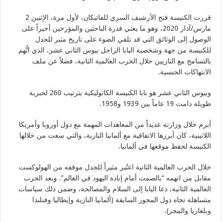
قررت الكنيسة فتح الأرشيف السري للفاتيكان، لأول مرة، الإثنين 2
مارس/آذار 2020، وهو ما يعني قدرة الباحثين والمؤرخين أخيراً على
الوصول إلى الوثائق التي قد تلقي الضوء على تاريخ مثير للجدل
للكنيسة من جهة وشخصية البابا الراحل بيوس الثاني عشر، الذي اتُّهم
بالتسامح مع النازيين خلال الحرب العالمية الثانية، فضلاً عن ملف
الانتهاكات الجنسية.
وبيوس الثاني عشر هو بابا الكنيسة الكاثوليكية بترتيب 260 لحبرية
طويلة دامت 19 عاماً بين 1939 و1958.
أبرم خلال وزارته عديداً من المعاهدات المهمة مع دول أوروبا وأمريكا
اللاتينية، كان أبرزها الاتفاقية مع ألمانيا النازية، والتي سعت من خلالها
الكنيسة لحفظ موقعها في ألمانيا.
خلال الحرب العالمية الثانية اعتُبر مثيراً للجدل موقفه من الهولوكست
مقابل من اتهمه “بالصمت أمام إبادة اليهود في العالم”. وبعد الحرب
العالمية الثانية، دعا البابا إلى السلام والمصالحة، وضمن ذلك سياسات
متساهلة تجاه دول المحور السابقة (ألمانيا النازية وإيطاليا وفنلندا
وبلغاريا والمجر).