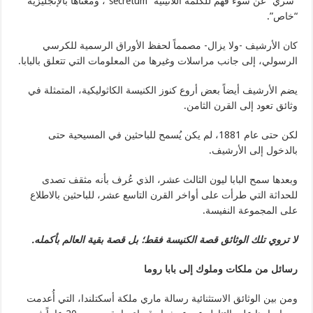
“سري” عن سوء فهم للكلمة اللاتينية “secretum”، ومعناها بالإنجليزية
“خاص”.
كان الأرشيف -ولا يزال- مصمماً لحفظ الأوراق الرسمية للكرسي
الرسولي، إلى جانب مراسلات وغيرها من المعلومات التي تتعلق بالبابا.
يضم الأرشيف أيضاً بعض أروع كنوز الكنيسة الكاثوليكية، المتمثلة في
وثائق تعود إلى القرن الثامن.
لكن حتى عام 1881، لم يكن يُسمح للباحثين في المسيحية حتى
بالدخول إلى الأرشيف.
وبعدها سمح البابا ليون الثالث عشر، الذي عُرف بأنه مثقف تصدى
للحداثة التي طرأت على أواخر القرن التاسع عشر، للباحثين بالاطلاع
على المجموعة النفيسة.
لا تروي تلك الوثائق قصة الكنيسة فقط؛ بل قصة بقية العالم بأكمله
.
رسائل من ملكات وملوك إلى بابا روما
ومن بين الوثائق الاستثنائية رسالة ماري ملكة أسكتلندا، التي أُعدمت