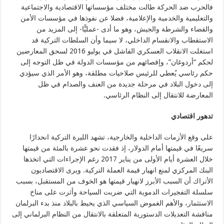
فالحرب ضد الحركة طالت مختلف مؤسساتها الاقتصادية والاجتماعية
والتعليمية والخدمية والإعلامية، فضلا عن نفوذها في مؤسسات الأمن
والقضاء والشرطة والجيش، وهو ما أدى -عمليًّا- إلى المزيد من
الاستقطاب والانقسام الداخلي، لا سيما وأن السلطات التركية قد
استغلت الانقلاب العسكري الفاشل في يوليو 2016 لسحق المعارضين
لحكم “أردوغان”، وإقصائهم من مؤسسات الدولة في ظل التوجه إلى
حكم رئاسي يُعطي للرئيس صلاحيات مطلقة، وهو الأمر الذي سيؤدي
إلى دخول البلاد في مرحلة جديدة من العنف والصدام في ظل
المعارضة للانتقال إلى النظام الرئاسي.
تدهور اقتصادي
على وقع الأزمات الداخلية والخارجية، تشهد الليرة التركية انحدارًا
سريعًا في قيمتها أمام الدولار، إذ فقدت نحو عشرة بالمئة من قيمتها
خلال العشرة أيام الأولى من يناير 2017 رغم الإجراءات التي اتخذها
البنك المركزي لمنع انهيار قيمة العملة التركية. ويرى الاقتصاديون
الأتراك أن السبب الأبرز لانهيار قيمتها هو الخوف من المستقبل، بسبب
سلسلة التفجيرات الدموية التي ضربت السياحة وأثرت على مناخ
الاستثمار، والأهم الغموض السياسي الذي يحيط بالبلاد منذ بدء البرلمان
مناقشة التعديلات الدستورية المتعلقة بالانتقال من النظام البرلماني إلى