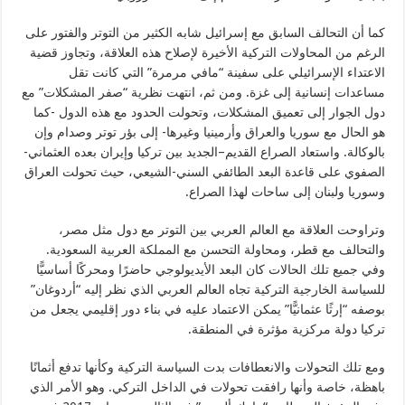
كما أن التحالف السابق مع إسرائيل شابه الكثير من التوتر والفتور على
الرغم من المحاولات التركية الأخيرة لإصلاح هذه العلاقة، وتجاوز قضية
الاعتداء الإسرائيلي على سفينة “مافي مرمرة” التي كانت تقل
مساعدات إنسانية إلى غزة. ومن ثم، انتهت نظرية “صفر المشكلات” مع
دول الجوار إلى تعميق المشكلات، وتحولت الحدود مع هذه الدول -كما
هو الحال مع سوريا والعراق وأرمينيا وغيرها- إلى بؤر توتر وصدام وإن
بالوكالة. واستعاد الصراع القديم–الجديد بين تركيا وإيران بعده العثماني-
الصفوي على قاعدة البعد الطائفي السني-الشيعي، حيث تحولت العراق
وسوريا ولبنان إلى ساحات لهذا الصراع.
وتراوحت العلاقة مع العالم العربي بين التوتر مع دول مثل مصر،
والتحالف مع قطر، ومحاولة التحسن مع المملكة العربية السعودية.
وفي جميع تلك الحالات كان البعد الأيديولوجي حاضرًا ومحركًا أساسيًّا
للسياسة الخارجية التركية تجاه العالم العربي الذي نظر إليه “أردوغان”
بوصفه “إرثًا عثمانيًّا” يمكن الاعتماد عليه في بناء دور إقليمي يجعل من
تركيا دولة مركزية مؤثرة في المنطقة.
ومع تلك التحولات والانعطافات بدت السياسة التركية وكأنها تدفع أثمانًا
باهظة، خاصة وأنها رافقت تحولات في الداخل التركي. وهو الأمر الذي