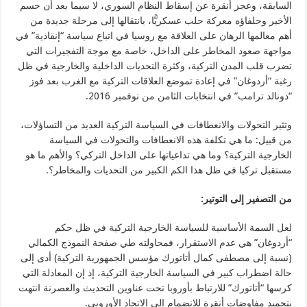
السابقة، وعجز أنقرة عن إسقاط النظام السوري، لا سيما بعد أن حسم
الأخير وحلفاؤه معركة حلب عسكريًّا، بانتقالها إلى مرحلة جديدة من
أهم معالمها الرهان على العلاقة مع روسيا في اتباع سياسة “إنقاذية” في
مواجهة صعود المخاطر على الداخل، خاصة مع موجة التفجيرات التي
تضرب قلب المدن التركية، وكثرة التحديات الداخلية والخارجية في ظل
رغبة “أردوغان” في إعادة تموضع العلاقات التركية مع الغرب بعد فوز
“دونالد ترامب” في انتخابات الثامن من نوفمبر 2016.
وتثير التحولات والانعطافات في السياسة التركية العديد من التساؤلات،
من قبيل: ما هي تكلفة هذه الانعطافات والتحولات في السياسة
الخارجية التركية؟ وما هي تداعياتها على الداخل التركي؟ والأهم ما هو
مستقبل تركيا في ظل هذا الكم الكبير من التحديات والمخاطر؟.
من التصفير إلى التوتير:
لعل السمة الأساسية للسياسة الخارجية التركية في ظل حكم
“أردوغان” هي عدم الاستقرار، فمحاولته طي صفحة النموذج الكمالي
(نسبة إلى مصطفى كمال أتاتورك مؤسس الجمهورية التركية) أدى إلى
حالة اضطراب كبير في السياسة الخارجية التركية، إذ إن المعادلة التي
كرسها “أتاتورك” للارتباط بأوروبا تحت عناوين التحديث والعصرنة انتهت
بتجميد مفاوضات أنقرة للانضمام إلى الاتحاد الأوروبي.