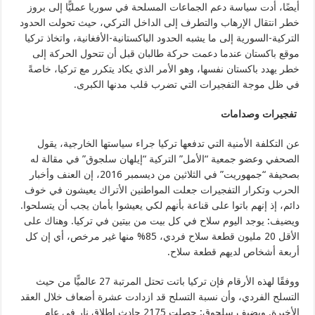
أيضًا، أدت سياسة دعم الجماعات المسلحة في سوريا عمليًّا إلى بروز
خطر انتقال الإرهاب والتطرف إلى الداخل التركي، حيث تحولت الحدود
التركية-السورية إلى ما يشبه الحدود الباكستانية-الأفغانية، واتخاذ تركيا
موقع باكستان عندما دعمت حركة طالبان قبل أن تتحول الحركة إلى
خطر يهدد باكستان نفسها، وهو الأمر الذي يكاد يتكرر مع تركيا، خاصةً
في ظل موجة التفجيرات التي تضرب قلب مدنها الكبرى.
تفجيرات وصدامات
عن التكلفة الأمنية التي تدفعها تركيا جراء سياستها الخارجية، يقول
الصحفي وعضو جمعية “الأمل” التركية “إيلهان سلجوق” في مقالة له
بصحيفة “جمهوريت” في الثلاثين من ديسمبر 2016، إن العنف وأخبار
الحرب وتكرار التفجيرات جعلت المواطنين الأتراك يعيشون في خوف
دائم، إذ إنهم باتوا على قناعة بأنهم لكي يعيشوا بأمان يجب أن يتسلحوا.
ويضيف: يوجد اليوم سلاح في كل بيت من بيتين في تركيا. وهناك على
الأقل 20 مليون قطعة سلاح فردي، 85% منها غير مرخص، أي إن كل
أربعة أشخاص لديهم قطعة سلاح.
ووفقًا لهذه الأرقام فإن تركيا باتت تحتل المرتبة 27 عالميًّا من حيث
التسلح الفردي، وأن نسبة التسلح قد ازدادت عشرة أضعاف خلال العقد
الأخيرة. ويضيف سلجوق: حصلت 2175 حادث إطلاق نار في عام