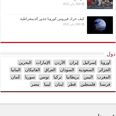
26th يناير 2022
كيف حرك فيروس كورونا جذور الديمقراطية
26th يناير 2022
دول
أوروبا
إسرائيل
إيران
الأردن
الإمارات
البحرين
الجزائر
السعودية
السودان
العراق
الفاتيكان
المانيا
المغرب
اليمن
بريطانيا
تركيا
تونس
سوريا
عُمان
فرنسا
فلسطين
قطر
لبنان
ليبيا
مصر