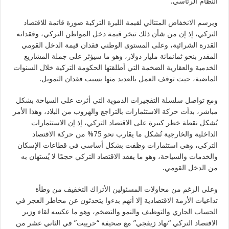
النظام الرئاسي.
ويرسم الانخفاض المتتالي لقيمة الليرة التركية صورة قاتمة للاقتصاد
التركي، إذ إن من شأن ذلك تبخر قيمة دخل المواطن التركي، وفقدانه
القدرة الشرائية، وعلى المستوى الوطني فقدان قيمة الدخل القومي
المقدر بنحو ثمانمائة مليار دولار، وهو ما سيؤثر على جملة المشاريع
الخدمية والعقارية الضخمة التي أطلقتها الحكومة التركية خلال السنوات
الماضية، حيث توقف العمل بالعديد منها بسبب فقدان التمويل.
ومع تواصل سلسلة التفجيرات الدموية التي أثرت على السياحة بشكل
مباشر، بدأت حركة الاستثمارات بالتراجع والهروب من البلاد، وهذا الأمر
يُشكل نقطة خطر كبيرة على الاقتصاد التركي، إذ إن الاستثمارات
الداخلية والخارجية تُشكل ما يقارب نحو 75% من حركة الاقتصاد
التركي، وهي استثمارات وظفت بشكل أساسي في قطاعات الإسكان
والخدمات والسياحة، وهو ما يفقد الاقتصاد التركي حجمًا لا يُستهان به
من الدخل القومي.
وعلى الرغم من محاولات المسئولين الأتراك التخفيف من وطأة
تداعيات الأزمة الاقتصادية إلا أنهم بدءوا يتحدثون عن مخاطر العجز في
الحساب الجاري والتوظيف والنمو والتضخم، وهو ما عكسه لقاء وزير
الاقتصاد التركي “نهاد زيقجي” مع صحيفة “حرييت” في الثاني عشر من