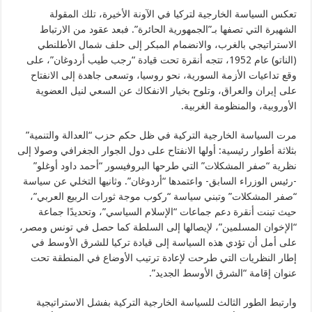
تعكس السياسة الخارجية لتركيا في الآونة الأخيرة، تلك المقولة
الشهيرة التي تصفها بـ”الجمهورية الحائرة”. فبعد عقود من الارتباط
الاستراتيجي بالغرب، والانضمام المبكر إلى حلف شمال الأطلنطي
(الناتو) عام 1952، تتجه أنقرة تحت قيادة “رجب طيب أردوغان”، على
وقع تداعيات الأزمة السورية، نحو روسيا، وتسعى جاهدة إلى الانفتاح
على إيران والعراق، وتلوح بخيار الانفكاك عن السعي لنيل العضوية
الأوروبية، والمنظومة الغربية.
مرت السياسة الخارجية التركية في ظل حكم حزب “العدالة والتنمية”
بثلاثة أطوار رئيسية: أولها الانفتاح على دول الجوار الجغرافي وصولا إلى
نظرية “صفر المشكلات” التي طرحها البروفيسور “أحمد داود أوغلو”
-رئيس الوزراء السابق- واعتمدها “أردوغان”. وثانيها التخلي عن سياسة
“صفر المشكلات” وتبني سياسة “ركوب موجة ثورات الربيع العربي”،
حيث تبنت أنقرة دعم جماعات “الإسلام السياسي”، وتحديدًا جماعة
“الإخوان المسلمين”، لإيصالها إلى السلطة كما حصل في تونس ومصر،
على أمل أن تؤدي هذه السياسة إلى قيادة تركيا للشرق الأوسط في
إطار النظريات التي طرحت لإعادة ترتيب الأوضاع في المنطقة تحت
عنوان إقامة “الشرق الأوسط الجديد”.
وارتبط الطور الثالث للسياسة الخارجية التركية بفشل الاستراتيجية