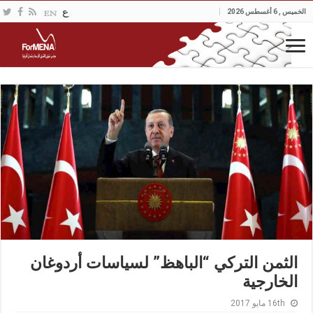
الخميس , 6 أغسطس 2026
الثمن التركي “الباهظ” لسياسات أردوغان
الخارجية
16th مايو 2017