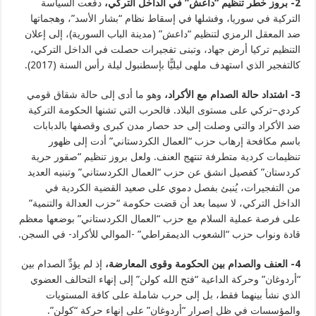
2- بروز خطر تنظيم “داعش” في الداخل التركي،
دفعت السياسة
التركية في سوريا، وفشلها في إسقاط نظام “بشار الأسد”، وهجماتها
ضد المعقل الرمزي لتنظيم “داعش” (مدينة الباب السورية)، إلى إعلان
التنظيم تركيا أرض جهاد، وتبنى تفجيرات حصلت في الداخل التركي،
كالتفجير الذي استهدف ملهى ليليًّا بإسطنبول ليلة رأس السنة (2017).
3- اشتداد حالة الصدام مع الأكراد،
وهو ما أدى إلى حالة شقاق قومي
كردي–تركي على مستوى البلاد. فالحرب التي تشنها الحكومة التركية
ضد الأكراد والتي وصلت إلى حد حصار مدن كبرى وقصفها بالدبابات
باسم مكافحة إرهاب حزب “العمال الكردستاني” أدت إلى ظهور
تنظيمات كردية متطرفة تنتهج العنف. ولعل بروز تنظيم “صقور حرية
كردستان” كفصيل انشق عن حزب “العمال الكردستاني” وتبنيه العديد
من التفجيرات، يُنبئ بفصل دموي على صعيد القضية الكردية في
الداخل التركي، لا سيما بعد أن قضت حكومة “حزب العدالة والتنمية”
على فرصة عملية السلام مع حزب “العمال الكردستاني” بوضعها معظم
قادة ونواب حزب “الشعوب الديمقراطي” -الموالي للأكراد- في السجن.
4- العنف والصدام بين الحكومة وقوى المعارضة،
إذ لم يؤدِّ الصدام بين
“أردوغان” وحركة الداعية “فتح الله كولن” إلى إنهاء التحالف العضوي
الذي نشأ بينهما فقط، بل إلى حرب شاملة على كافة المستويات
والمؤسسات في ظل إصرار “أردوغان” على إنهاء حركة “كولن”.