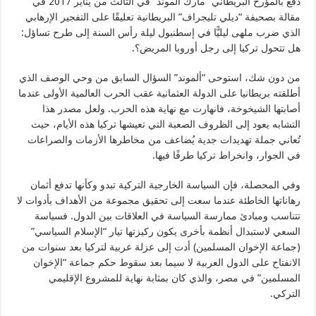
دفع بالمؤرخ البريطاني “مارك ألموند” في الثالث من يناير 2017 في
مقالة بصحيفة “ديلي تليجراف” البريطانية تعليقًا على التفجير الإرهابي
الذي ضرب ملهى ليليًّا في إسطنبول ليلة رأس السنة إلى طرح تساؤل:
هل تتحول تركيا إلى رجل أوروبا المريض؟.
من دون شك، استوحى “ألموند” السؤال السابق من وحي الوصف الذي
أطلقته بريطانيا على الدولة العثمانية عقب الحرب العالمية الأولى عندما
أصابتها الشيخوخة، فانهارت مع نهاية هذه الحرب. ولعل مصدر هذا
التشابه يعود إلى الظروف الصعبة التي تعيشها تركيا هذه الأيام، حيث
تُعاني جملة تهديدات جدية يُضاعف من مخاطرها الأزمات والصراعات
في الجوار، وانخراط تركيا طرفًا فيها.
وفي المحصلة، فإن السياسة الخارجية التركية تبدو وكأنها تدفع أثمان
رهاناتها الخاطئة عندما سعت إلى تحقيق مجموعة من الأهداف بأدوات لا
تتناسب ومبادئ ممارسة السياسة في العلاقات بين الدول. فسياسة
السعي لاستبدال أنظمة بأخرى يكون ركيزتها تيار “الإسلام السياسي”
(جماعة الإخوان المسلمين) أدت إلى عزلة عربية لتركيا بعد سنوات من
الانفتاح على الدول العربية لا سيما بعد سقوط حكم جماعة “الإخوان
المسلمين” في مصر، والذي كان بمثابة نهاية للمشروع الإقليمي
التركي.