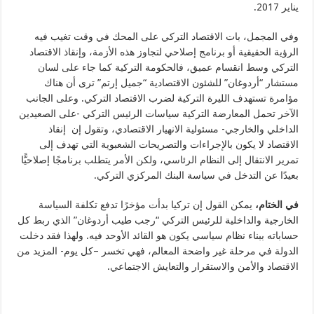
يناير 2017.
وفي المجمل، بات الاقتصاد التركي على المحك في وقت تغيب فيه
الرؤية الحقيقية أو برنامج إصلاحي لتجاوز هذه الأزمة، وإنقاذ الاقتصاد
التركي وسط انقسام عميق، فالحكومة التركية كما جاء على لسان
مستشار “أردوغان” للشئون الاقتصادية “جميل إرتم” ترى أن هناك
مؤامرة تستهدف الليرة التركية لضرب الاقتصاد التركي. وعلى الجانب
الآخر تحمل المعارضة التركية سياسات الرئيس التركي -على الصعيدين
الداخلي والخارجي- مسئولية الانهيار الاقتصادي، وتقول إن إنقاذ
الاقتصاد لا يكون بالإجراءات والتصريحات الشعبوية التي تهدف إلى
تمرير الانتقال إلى النظام الرئاسي، ولكن الأمر يتطلب برنامجًا إصلاحيًّا
بعيدًا عن التدخل في سياسة البنك المركزي التركي.
في الختام،
يمكن القول إن تركيا بدأت مؤخرًا تدفع تكلفة السياسة
الخارجية والداخلية للرئيس التركي “رجب طيب أردوغان” الذي ربط كل
حساباته ببناء نظام سياسي يكون هو القائد الأوحد فيه. ولهذا فقد دخلت
الدولة في مرحلة غير واضحة المعالم، فهي تخسر –كل يوم- المزيد من
الاقتصاد والأمن والاستقرار والتعايش الاجتماعي.