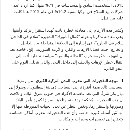
2015، استخدمت البنادق والمسدسات في 71% منها، كما ازداد عدد
شركات بيع السلاح في تركيا بنسبة 10.2% في عام 2015 عما كانت
عليه من قبل.
وتُشير هذه الأرقام إلى معادلة خطرة باتت تُهدد استقرار تركيا وأمنها،
وهي معادلة تذكرنا بمقولة “كمال أتاتورك” الشهيرة “سلام في الداخل
سلام في الخارج”، في إشارة إلى العلاقة المتداخلة بين الداخل
والخارج، حيث قضايا الإرهاب والكرد والأزمة السورية.. إلخ، خاصة بعد
أن انتهجت حكومة حزب “العدالة والتنمية” سياسة تدخلية أدت إلى
انتقال خطر الإرهاب والعنف إلى داخل البلاد، والذي يتجلى اليوم على
النحو التالي:
1- موجة التفجيرات التي تضرب المدن التركية الكبرى،
من رمزها
السياسي (العاصمة أنقرة)، إلى السياحي (مدينة إسطنبول)، وصولا إلى
ديار بكر شرقًا التي تعد عاصمة الأكراد في جنوب شرق البلاد. واللافت
أن هذه التفجيرات مُحكمة ودقيقة، وتلحق أضرارًا كبيرة بأمن البلاد
وصورتها واستقرارها. وبغض النظر عن تعدد الجهات المتورطة فيها إلا
أنها تُثير أسئلة كثيرة، خاصة وأن هذه التفجيرات تضرب أماكن حساسة
وتحتاج إلى تحضيرات وخبرات وإمكانات.